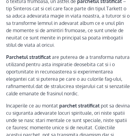
o textura frumoasa, un astfel de
parchetul stratificat
–
tip Sinteros cat si cel care face parte din tipul Tarkett o
sa aduca adevarata magie in viata noastra, a tuturor si o
sa transforme lemnul in adevarat album ce e unul plin
de momente si de amintiri frumoase, ce sunt unele de
neuitat ce sunt menite in principal sa poata imbogatii
stilul de viata al oricui.
Parchetul stratificat
are puterea de a transforma natura
utilizand pentru asta inspiratie deosebita cat si i o
oportunitate in recunoasterea si experimentarea
elegantei cat si puterea pe care o au culorile fag-ului,
rafinamentul dat de stralucirea stejarului cat si senzatiile
calde emanate de frasinul nordic.
Incaperile ce au montat
parchet stratificat
pot sa devina
cu siguranta adevarate locuri spirituale, ori niste spatii
unde se nasc stari mentale ce sunt speciale, niste spatii
ce fauresc momente unice si de neuitat. Colectiile
acestui parchet, pot sa transmita dinamism dar si