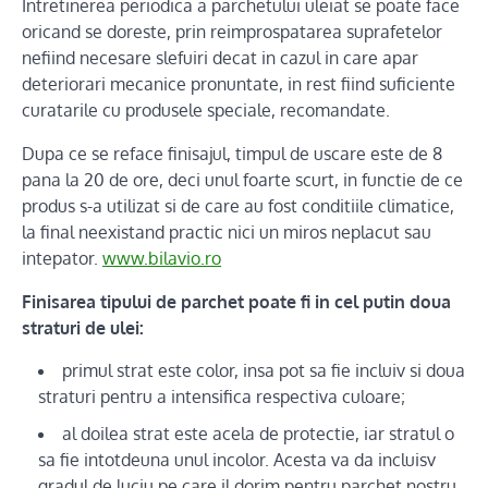
Intretinerea periodica a parchetului uleiat se poate face
oricand se doreste, prin reimprospatarea suprafetelor
nefiind necesare slefuiri decat in cazul in care apar
deteriorari mecanice pronuntate, in rest fiind suficiente
curatarile cu produsele speciale, recomandate.
Dupa ce se reface finisajul, timpul de uscare este de 8
pana la 20 de ore, deci unul foarte scurt, in functie de ce
produs s-a utilizat si de care au fost conditiile climatice,
la final neexistand practic nici un miros neplacut sau
intepator.
www.bilavio.ro
Finisarea tipului de parchet poate fi in cel putin doua
straturi de ulei:
primul strat este color, insa pot sa fie incluiv si doua
straturi pentru a intensifica respectiva culoare;
al doilea strat este acela de protectie, iar stratul o
sa fie intotdeuna unul incolor. Acesta va da incluisv
gradul de luciu pe care il dorim pentru parchet nostru,