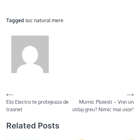
Tagged
suc natural mere
Post
⟵
⟶
Elis Electro te protejeaza de
Murnic Ploiesti – Vrei un
navigation
trasnet
utilaj greu? Nimic mai usor!
Related Posts