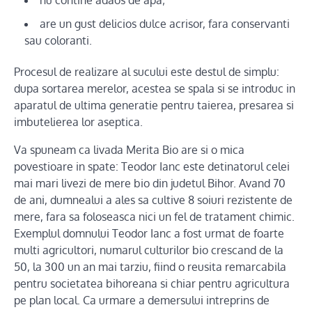
are un gust delicios dulce acrisor, fara conservanti
sau coloranti.
Procesul de realizare al sucului este destul de simplu:
dupa sortarea merelor, acestea se spala si se introduc in
aparatul de ultima generatie pentru taierea, presarea si
imbutelierea lor aseptica.
Va spuneam ca livada Merita Bio are si o mica
povestioare in spate: Teodor Ianc este detinatorul celei
mai mari livezi de mere bio din judetul Bihor. Avand 70
de ani, dumnealui a ales sa cultive 8 soiuri rezistente de
mere, fara sa foloseasca nici un fel de tratament chimic.
Exemplul domnului Teodor Ianc a fost urmat de foarte
multi agricultori, numarul culturilor bio crescand de la
50, la 300 un an mai tarziu, fiind o reusita remarcabila
pentru societatea bihoreana si chiar pentru agricultura
pe plan local. Ca urmare a demersului intreprins de