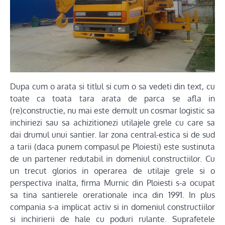
Dupa cum o arata si titlul si cum o sa vedeti din text, cu
toate ca toata tara arata de parca se afla in
(re)constructie, nu mai este demult un cosmar logistic sa
inchiriezi sau sa achizitionezi utilajele grele cu care sa
dai drumul unui santier. Iar zona central-estica si de sud
a tarii (daca punem compasul pe Ploiesti) este sustinuta
de un partener redutabil in domeniul constructiilor. Cu
un trecut glorios in operarea de utilaje grele si o
perspectiva inalta, firma Murnic din Ploiesti s-a ocupat
sa tina santierele orerationale inca din 1991. In plus
compania s-a implicat activ si in domeniul constructiilor
si inchirierii de hale cu poduri rulante. Suprafetele