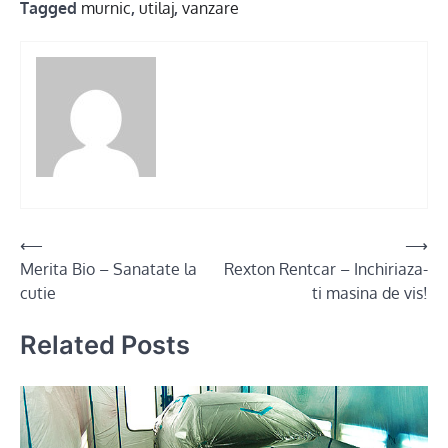
Tagged
murnic
,
utilaj
,
vanzare
Post
⟵
⟶
Merita Bio – Sanatate la
Rexton Rentcar – Inchiriaza-
navigation
cutie
ti masina de vis!
Related Posts