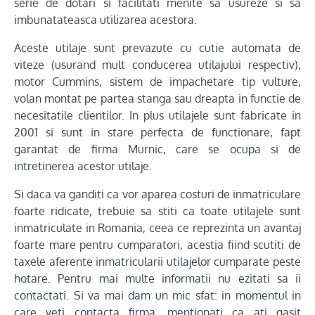
serie de dotari si facilitati menite sa usureze si sa
imbunatateasca utilizarea acestora.
Aceste utilaje sunt prevazute cu cutie automata de
viteze (usurand mult conducerea utilajului respectiv),
motor Cummins, sistem de impachetare tip vulture,
volan montat pe partea stanga sau dreapta in functie de
necesitatile clientilor. In plus utilajele sunt fabricate in
2001 si sunt in stare perfecta de functionare, fapt
garantat de firma Murnic, care se ocupa si de
intretinerea acestor utilaje.
Si daca va ganditi ca vor aparea costuri de inmatriculare
foarte ridicate, trebuie sa stiti ca toate utilajele sunt
inmatriculate in Romania, ceea ce reprezinta un avantaj
foarte mare pentru cumparatori, acestia fiind scutiti de
taxele aferente inmatricularii utilajelor cumparate peste
hotare. Pentru mai multe informatii nu ezitati sa ii
contactati. Si va mai dam un mic sfat: in momentul in
care veti contacta firma, mentionati ca ati gasit