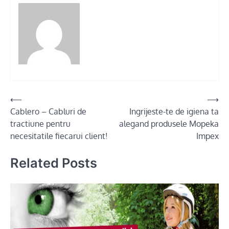
Post
⟵
⟶
Cablero – Cabluri de
Ingrijeste-te de igiena ta
navigation
tractiune pentru
alegand produsele Mopeka
necesitatile fiecarui client!
Impex
Related Posts