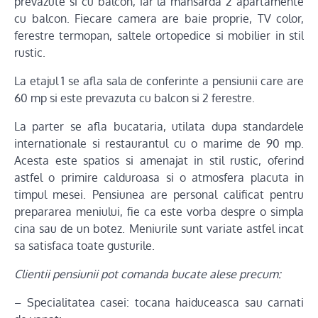
prevazute si cu balcon, iar la mansarda 2 apartamente
cu balcon. Fiecare camera are baie proprie, TV color,
ferestre termopan, saltele ortopedice si mobilier in stil
rustic.
La etajul 1 se afla sala de conferinte a pensiunii care are
60 mp si este prevazuta cu balcon si 2 ferestre.
La parter se afla bucataria, utilata dupa standardele
internationale si restaurantul cu o marime de 90 mp.
Acesta este spatios si amenajat in stil rustic, oferind
astfel o primire calduroasa si o atmosfera placuta in
timpul mesei. Pensiunea are personal calificat pentru
prepararea meniului, fie ca este vorba despre o simpla
cina sau de un botez. Meniurile sunt variate astfel incat
sa satisfaca toate gusturile.
Clientii pensiunii pot comanda bucate alese precum:
– Specialitatea casei: tocana haiduceasca sau carnati