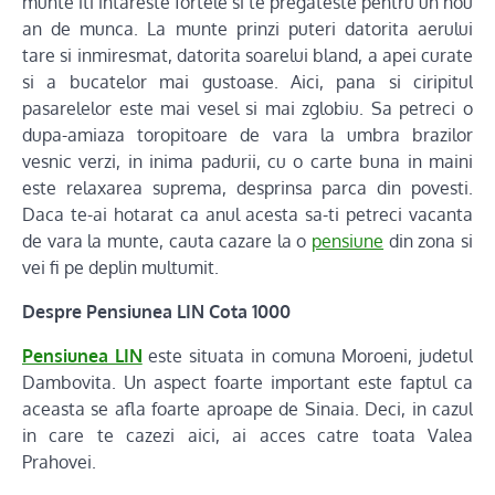
munte iti intareste fortele si te pregateste pentru un nou
an de munca. La munte prinzi puteri datorita aerului
tare si inmiresmat, datorita soarelui bland, a apei curate
si a bucatelor mai gustoase. Aici, pana si ciripitul
pasarelelor este mai vesel si mai zglobiu. Sa petreci o
dupa-amiaza toropitoare de vara la umbra brazilor
vesnic verzi, in inima padurii, cu o carte buna in maini
este relaxarea suprema, desprinsa parca din povesti.
Daca te-ai hotarat ca anul acesta sa-ti petreci vacanta
de vara la munte, cauta cazare la o
pensiune
din zona si
vei fi pe deplin multumit.
Despre Pensiunea LIN Cota 1000
Pensiunea LIN
este situata in comuna Moroeni, judetul
Dambovita. Un aspect foarte important este faptul ca
aceasta se afla foarte aproape de Sinaia. Deci, in cazul
in care te cazezi aici, ai acces catre toata Valea
Prahovei.