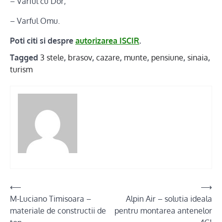
– Varful cu Dor;
– Varful Omu.
Poti citi si despre
autorizarea ISCIR
.
Tagged
3 stele
,
brasov
,
cazare
,
munte
,
pensiune
,
sinaia
,
turism
Post
⟵
⟶
M-Luciano Timisoara –
Alpin Air – solutia ideala
navigation
materiale de constructii de
pentru montarea antenelor