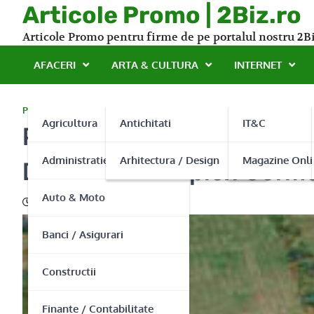
Skip
Articole Promo | 2Biz.ro
to
Articole Promo pentru firme de pe portalul nostru 2Bi
content
AFACERI
ARTA & CULTURA
INTERNET
PROMO
Agricultura
Antichitati
IT&C
Petreceti-va concediul in 
Administratie Publica
Arhitectura / Design
Magazine Onli
Dunarii in Complex Corm
Auto & Moto
22/02/2017
Banci / Asigurari
Constructii
Finante / Contabilitate