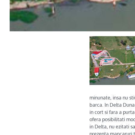
minunate, insa nu sti
barca. In Delta Dunar
in cort si fara a pur
ofera posibilitati m
in Delta, nu ezitati s
prezenta mancaruri t