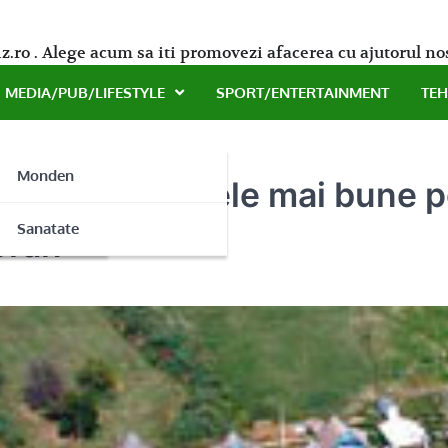
z.ro . Alege acum sa iti promovezi afacerea cu ajutorul no
MEDIA/PUB/LIFESTYLE
SPORT/ENTERTAINMENT
TE
Monden
Delta! Aveti cele mai bune po
ne
Sanatate
oran