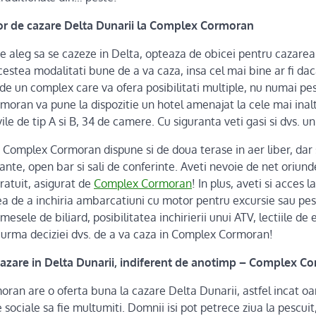
or de cazare Delta Dunarii la Complex Cormoran
e aleg sa se cazeze in Delta, opteaza de obicei pentru cazarea 
 acestea modalitati bune de a va caza, insa cel mai bine ar fi dac
 de un complex care va ofera posibilitati multiple, nu numai pesc
oran va pune la dispozitie un hotel amenajat la cele mai inal
le de tip A si B, 34 de camere. Cu siguranta veti gasi si dvs. un
i, Complex Cormoran dispune si de doua terase in aer liber, dar 
ante, open bar si sali de conferinte. Aveti nevoie de net oriund
gratuit, asigurat de
Complex Cormoran
! In plus, aveti si acces l
atea de a inchiria ambarcatiuni cu motor pentru excursie sau pes
 mesele de biliard, posibilitatea inchirierii unui ATV, lectiile de 
 urma deciziei dvs. de a va caza in Complex Cormoran!
cazare in Delta Dunarii, indiferent de anotimp – Complex C
ran are o oferta buna la cazare Delta Dunarii, astfel incat o
le sociale sa fie multumiti. Domnii isi pot petrece ziua la pescu