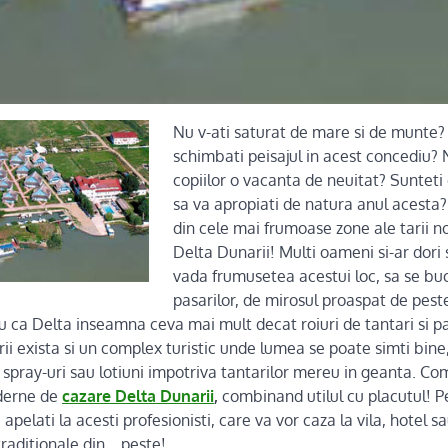
Nu v-ati saturat de mare si de munte? 
schimbati peisajul in acest concediu? N
copiilor o vacanta de neuitat? Sunteti d
sa va apropiati de natura anul acesta?
din cele mai frumoase zone ale tarii no
Delta Dunarii! Multi oameni si-ar dori 
vada frumusetea acestui loc, sa se bu
pasarilor, de mirosul proaspat de peste
u ca Delta inseamna ceva mai mult decat roiuri de tantari si p
ii exista si un complex turistic unde lumea se poate simti bine, 
ta spray-uri sau lotiuni impotriva tantarilor mereu in geanta. 
oderne de
cazare Delta Dunarii
,
combinand utilul cu placutul! P
a apelati la acesti profesionisti, care va vor caza la vila, hotel 
raditionale din… peste!