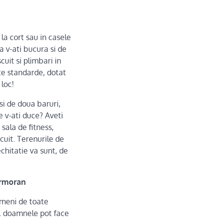
la cort sau in casele
a v-ati bucura si de
uit si plimbari in
te standarde, dotat
 loc!
si de doua baruri,
e v-ati duce? Aveti
a sala de fitness,
cuit. Terenurile de
echitatie va sunt, de
ormoran
ameni de toate
it, doamnele pot face