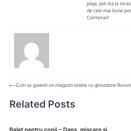
plaja, pot sta la tera
de cele mai bune posi
Cormoran!
Post
⟵
Cum sa gasesti un magazin online cu ghiozdane Bucure
navigation
Related Posts
Balet pentru copii – Dans, miscare si