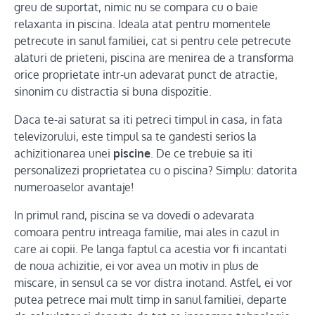
greu de suportat, nimic nu se compara cu o baie
relaxanta in piscina. Ideala atat pentru momentele
petrecute in sanul familiei, cat si pentru cele petrecute
alaturi de prieteni, piscina are menirea de a transforma
orice proprietate intr-un adevarat punct de atractie,
sinonim cu distractia si buna dispozitie.
Daca te-ai saturat sa iti petreci timpul in casa, in fata
televizorului, este timpul sa te gandesti serios la
achizitionarea unei
piscine
. De ce trebuie sa iti
personalizezi proprietatea cu o piscina? Simplu: datorita
numeroaselor avantaje!
In primul rand, piscina se va dovedi o adevarata
comoara pentru intreaga familie, mai ales in cazul in
care ai copii. Pe langa faptul ca acestia vor fi incantati
de noua achizitie, ei vor avea un motiv in plus de
miscare, in sensul ca se vor distra inotand. Astfel, ei vor
putea petrece mai mult timp in sanul familiei, departe