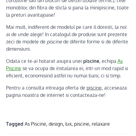
coroziune sau din blocuri de beton izolate termic), cele
monobloc din fibra de sticla si pana la minipiscine, toate
la preturi avantajoase!
Mai mult, indiferent de modelul pe care il doresti, la noi
ai de unde alege! In catalogul de produse sunt prezente
zeci de modele de
piscine
de diferite forme si de diferite
dimensiuni.
Odata ce te-ai hotarat asupra unei
piscine
, echipa
As
Piscine
se va ocupa de instalarea ei, intr-un mod rapid si
eficient, economisind astfel nu numai bani, ci si timp.
Pentru a consulta intreaga oferta de
piscine
, acceseaza
pagina noastra de internet si contacteaza-ne!
Tagged
As Piscine
,
design
,
lux
,
piscine
,
relaxare