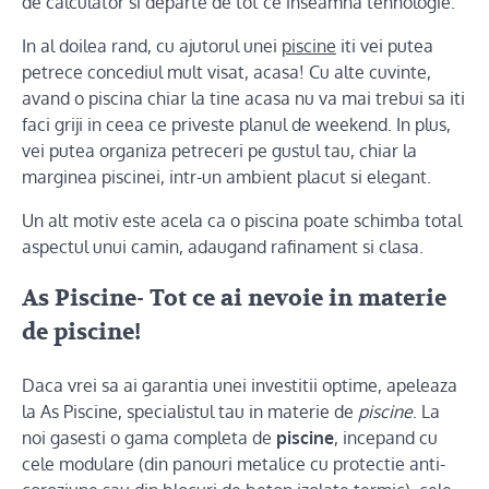
de calculator si departe de tot ce inseamna tehnologie.
In al doilea rand, cu ajutorul unei
piscine
iti vei putea
petrece concediul mult visat, acasa! Cu alte cuvinte,
avand o piscina chiar la tine acasa nu va mai trebui sa iti
faci griji in ceea ce priveste planul de weekend. In plus,
vei putea organiza petreceri pe gustul tau, chiar la
marginea piscinei, intr-un ambient placut si elegant.
Un alt motiv este acela ca o piscina poate schimba total
aspectul unui camin, adaugand rafinament si clasa.
As Piscine- Tot ce ai nevoie in materie
de piscine!
Daca vrei sa ai garantia unei investitii optime, apeleaza
la As Piscine, specialistul tau in materie de
piscine
. La
noi gasesti o gama completa de
piscine
, incepand cu
cele modulare (din panouri metalice cu protectie anti-