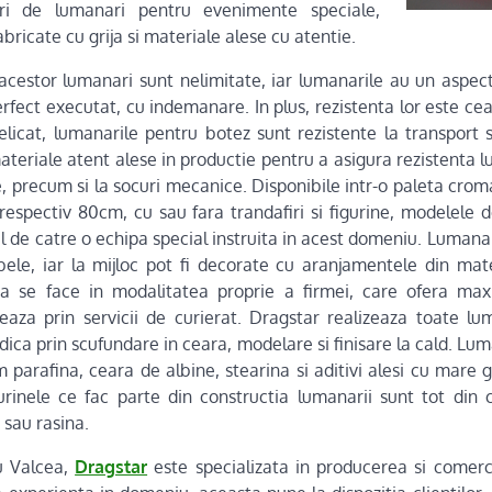
ori de lumanari pentru evenimente speciale,
abricate cu grija si materiale alese cu atentie.
 acestor lumanari sunt nelimitate, iar lumanarile au un aspect 
 perfect executat, cu indemanare. In plus, rezistenta lor este c
licat, lumanarile pentru botez sunt rezistente la transport si
teriale atent alese in productie pentru a asigura rezistenta lum
 precum si la socuri mecanice. Disponibile intr-o paleta croma
respectiv 80cm, cu sau fara trandafiri si figurine, modelele 
 de catre o echipa special instruita in acest domeniu. Lumanari
le, iar la mijloc pot fi decorate cu aranjamentele din mate
ea se face in modalitatea proprie a firmei, care ofera max
zeaza prin servicii de curierat. Dragstar realizeaza toate lu
dica prin scufundare in ceara, modelare si finisare la cald. Lum
parafina, ceara de albine, stearina si aditivi alesi cu mare gr
rinele ce fac parte din constructia lumanarii sunt tot din 
 sau rasina.
cu Valcea,
Dragstar
este specializata in producerea si comerc