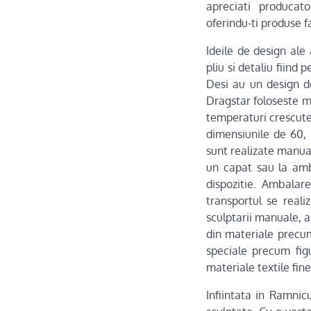
apreciati producat
oferindu-ti produse f
Ideile de design ale
pliu si detaliu fiind
Desi au un design de
Dragstar foloseste ma
temperaturi crescute,
dimensiunile de 60, 
sunt realizate manual
un capat sau la ambe
dispozitie. Ambalar
transportul se reali
sculptarii manuale, a
din materiale precum 
speciale precum figu
materiale textile fine
Infiintata in Ramni