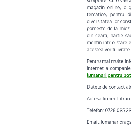
sculptate. Cu o vasta
magazin online, o 
tematice, pentru di
diversitatea lor cons
porneste de la miez s
din ceara, hartie sa
mentin intr-o stare 
acestea vor fi livrate
Pentru mai multe inf
internet a companiei
lumanari pentru bo
Datele de contact al
Adresa firmei: Intrar
Telefon: 0728 095 2
Email: lumanaridra