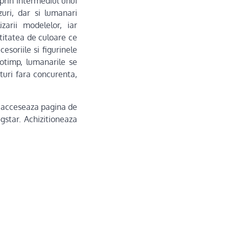
 prin intermediul unui
ri, dar si lumanari
zarii modelelor, iar
ntitatea de culoare ce
esoriile si figurinele
notimp, lumanarile se
turi fara concurenta,
i acceseaza pagina de
gstar. Achizitioneaza