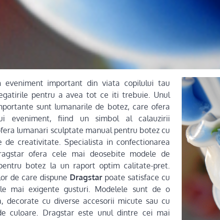
 eveniment important din viata copilului tau
egatirile pentru a avea tot ce iti trebuie. Unul
mportante sunt lumanarile de botez, care ofera
tui eveniment, fiind un simbol al calauzirii
 ofera lumanari sculptate manual pentru botez cu
e de creativitate. Specialista in confectionarea
ragstar ofera cele mai deosebite modele de
pentru botez la un raport optim calitate-pret.
lor de care dispune
Dragstar
poate satisface cu
ele mai exigente gusturi. Modelele sunt de o
a, decorate cu diverse accesorii micute sau cu
e culoare. Dragstar este unul dintre cei mai