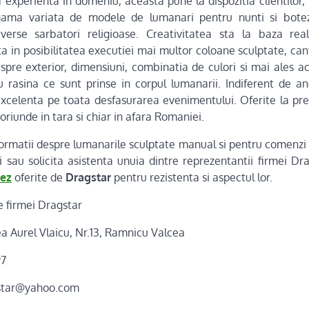
 experienta in domeniu, aceasta pune la dispozitia clientilor,
gama variata de modele de lumanari pentru nunti si botezu
verse sarbatori religioase. Creativitatea sta la baza reali
ta in posibilitatea executiei mai multor coloane sculptate, ca
pre exterior, dimensiuni, combinatia de culori si mai ales acc
u rasina ce sunt prinse in corpul lumanarii. Indiferent de a
excelenta pe toata desfasurarea evenimentului. Oferite la pre
 oriunde in tara si chiar in afara Romaniei.
ormatii despre lumanarile sculptate manual si pentru comenz
 sau solicita asistenta unuia dintre reprezentantii firmei Dra
tez
oferite de
Dragstar
pentru rezistenta si aspectul lor.
e firmei Dragstar
ea Aurel Vlaicu, Nr.13, Ramnicu Valcea
97
gstar@yahoo.com