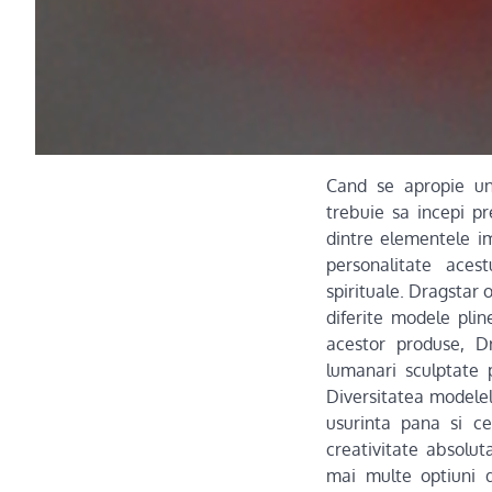
Cand se apropie un
trebuie sa incepi pr
dintre elementele i
personalitate aces
spirituale. Dragstar
diferite modele plin
acestor produse, D
lumanari sculptate 
Diversitatea modele
usurinta pana si c
creativitate absolut
mai multe optiuni d