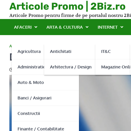
Skip
Articole Promo | 2Biz.ro
to
Articole Promo pentru firme de pe portalul nostru 2Bi
content
AFACERI
ARTA & CULTURA
INTERNET
ACTIVITATI PROFESIONALE
Agricultura
Antichitati
IT&C
Dragstar – Lumanari pent
Administratie Publica
Arhitectura / Design
Magazine Onli
13/03/2014
Auto & Moto
Banci / Asigurari
Constructii
Finante / Contabilitate