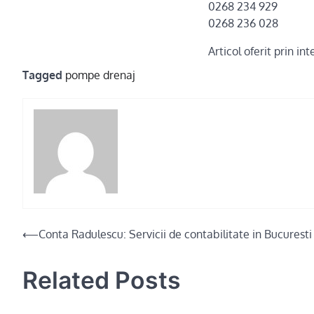
0268 234 929
0268 236 028
Articol oferit prin i
Tagged
pompe drenaj
Post
⟵
Conta Radulescu: Servicii de contabilitate in Bucuresti
navigation
Related Posts