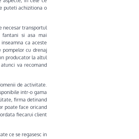
e aspecte, in cele ce
e puteti achizitiona o
e necesar transportul
, fantani si asa mai
e inseamna ca aceste
le pompelor cu drenaj
 un producator la altul
s, atunci va recomand
domenii de activitate.
sponibile intr-o gama
itate, firma detinand
or poate face oricand
ordata fiecarui client
zate ce se regasesc in