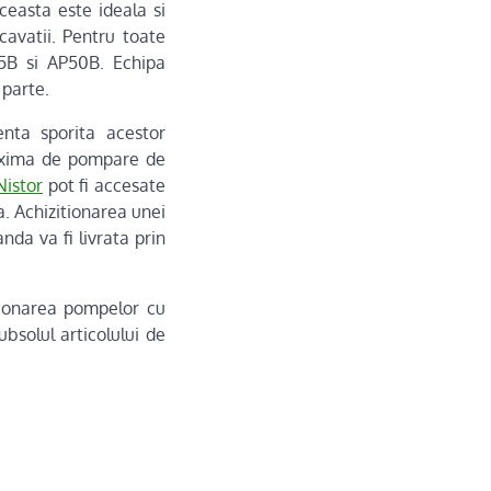
ceasta este ideala si
cavatii. Pentru toate
5B si AP50B. Echipa
 parte.
enta sporita acestor
 maxima de pompare de
Nistor
pot fi accesate
. Achizitionarea unei
nda va fi livrata prin
ionarea pompelor cu
ubsolul articolului de