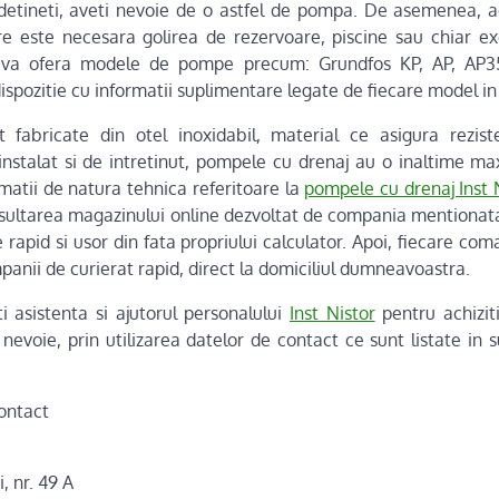
 detineti, aveti nevoie de o astfel de pompa. De asemenea, a
are este necesara golirea de rezervoare, piscine sau chiar ex
or va ofera modele de pompe precum: Grundfos KP, AP, AP3
ispozitie cu informatii suplimentare legate de fiecare model in
fabricate din otel inoxidabil, material ce asigura rezist
 instalat si de intretinut, pompele cu drenaj au o inaltime
matii de natura tehnica referitoare la
pompele cu drenaj Inst 
onsultarea magazinului online dezvoltat de compania mentionata
apid si usor din fata propriului calculator. Apoi, fiecare coma
anii de curierat rapid, direct la domiciliul dumneavoastra.
ati asistenta si ajutorul personalului
Inst Nistor
pentru achizit
nevoie, prin utilizarea datelor de contact ce sunt listate in s
contact
i, nr. 49 A