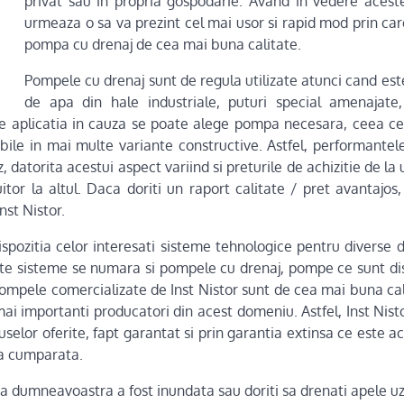
privat sau in propria gospodarie. Avand in vedere acest
urmeaza o sa va prezint cel mai usor si rapid mod prin car
pompa cu drenaj de cea mai buna calitate.
Pompele cu drenaj sunt de regula utilizate atunci cand est
de apa din hale industriale, puturi special amenajate
 de aplicatia in cauza se poate alege pompa necesara, ceea c
bile in mai multe variante constructive. Astfel, performante
z, datorita acestui aspect variind si preturile de achizitie de la
uitor la altul. Daca doriti un raport calitate / pret avantajo
nst Nistor.
ispozitia celor interesati sisteme tehnologice pentru diverse 
ste sisteme se numara si pompele cu drenaj, pompe ce sunt di
ompele comercializate de Inst Nistor sunt de cea mai buna cal
mai importanti producatori din acest domeniu. Astfel, Inst Nist
uselor oferite, fapt garantat si prin garantia extinsa ce este ac
a cumparata.
ita dumneavoastra a fost inundata sau doriti sa drenati apele u