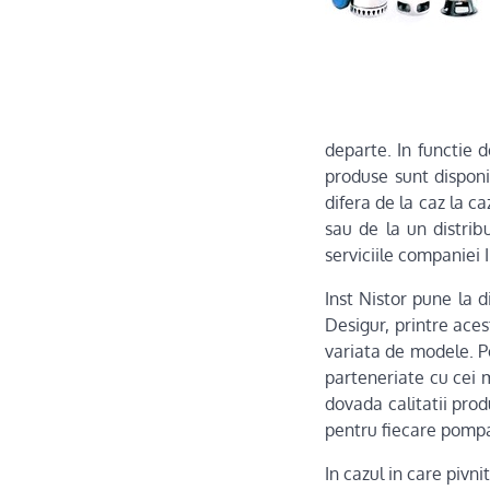
departe. In functie
produse sunt disponi
difera de la caz la ca
sau de la un distrib
serviciile companiei I
Inst Nistor pune la d
Desigur, printre ace
variata de modele. P
parteneriate cu cei 
dovada calitatii prod
pentru fiecare pomp
In cazul in care pivn