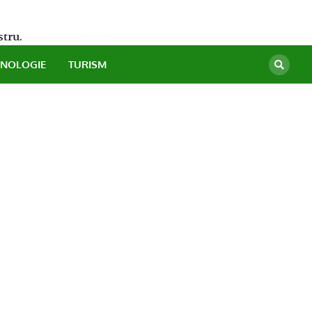
stru.
HNOLOGIE
TURISM