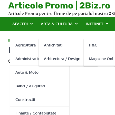
Skip
Articole Promo | 2Biz.ro
to
Articole Promo pentru firme de pe portalul nostru 2Bi
content
AFACERI
ARTA & CULTURA
INTERNET
INDUSTRIE
Agricultura
Antichitati
IT&C
Pompe cu drenaj disponibi
Administratie Publica
Arhitectura / Design
Magazine Onli
25/03/2014
Auto & Moto
Banci / Asigurari
Constructii
Finante / Contabilitate