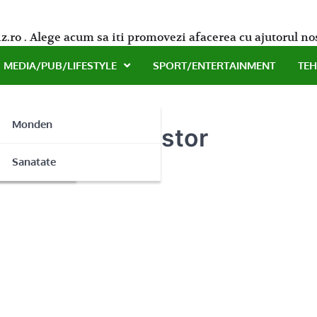
z.ro . Alege acum sa iti promovezi afacerea cu ajutorul no
MEDIA/PUB/LIFESTYLE
SPORT/ENTERTAINMENT
TE
Monden
le prin Inst Nistor
ne
Sanatate