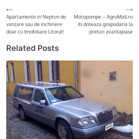
Post
⟵
⟶
Apartamente in Neptun de
Motopompe – AgroMall.ro
navigation
vanzare sau de inchiriere
iti doteaza gospodaria la
doar cu Imobiliare Litoral!
preturi avantajoase
Related Posts