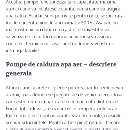
Acestea pompe functioneaza la o capacitate maxima
atunci cand va incalzesc locuinta, dar si cand va asigira
apa calda. Asadar, sunt potrivite pentru orice sezon, rata
lor de eficienta fiind de aproximativ 300%. Asadar, nu
mai exista niciun dubiu ca o astfel de investitie va
salveaza de la facturi enorme pe viitor si va asigura
confortul termic mult visat pentru dumneavoastra si
intreaga familie.
Pompe de caldura apa aer – descriere
generala
Atunci cand soarele isi pierde puterea, iar frunzele devin
aramii, toata lumea se pregateste de venirea iernii. Insa
care este teama impartita de cei mai multi dintre noi?
Frigul! Intr-adevar, in sezonul rece temperaturile scad
foarte mult, iar frigul ne paralizeaza drumurile, masinile
si chiar si locuintele. Pentru a tine piept gerului, fiecare
dintre dumneavoastra a optat pentru o modalitate de