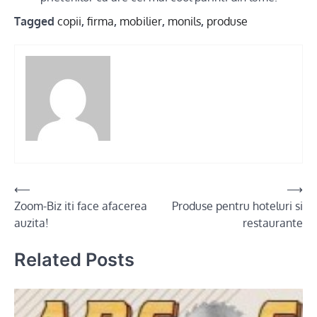
Tagged
copii
,
firma
,
mobilier
,
monils
,
produse
Post
⟵
⟶
Zoom-Biz iti face afacerea
Produse pentru hoteluri si
navigation
auzita!
restaurante
Related Posts