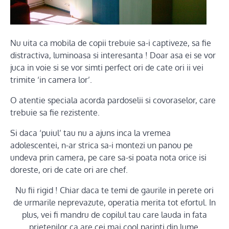
Nu uita ca mobila de copii trebuie sa-i captiveze, sa fie
distractiva, luminoasa si interesanta ! Doar asa ei se vor
juca in voie si se vor simti perfect ori de cate ori ii vei
trimite ‘in camera lor’.
O atentie speciala acorda pardoselii si covoraselor, care
trebuie sa fie rezistente.
Si daca ‘puiul’ tau nu a ajuns inca la vremea
adolescentei, n-ar strica sa-i montezi un panou pe
undeva prin camera, pe care sa-si poata nota orice isi
doreste, ori de cate ori are chef.
Nu fii rigid ! Chiar daca te temi de gaurile in perete ori
de urmarile neprevazute, operatia merita tot efortul. In
plus, vei fi mandru de copilul tau care lauda in fata
prietenilor ca are cei mai cool parinti din lume.