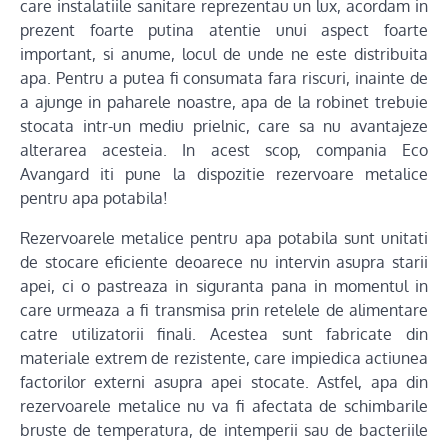
care instalatiile sanitare reprezentau un lux, acordam in
prezent foarte putina atentie unui aspect foarte
important, si anume, locul de unde ne este distribuita
apa. Pentru a putea fi consumata fara riscuri, inainte de
a ajunge in paharele noastre, apa de la robinet trebuie
stocata intr-un mediu prielnic, care sa nu avantajeze
alterarea acesteia. In acest scop, compania Eco
Avangard iti pune la dispozitie rezervoare metalice
pentru apa potabila!
Rezervoarele metalice pentru apa potabila sunt unitati
de stocare eficiente deoarece nu intervin asupra starii
apei, ci o pastreaza in siguranta pana in momentul in
care urmeaza a fi transmisa prin retelele de alimentare
catre utilizatorii finali. Acestea sunt fabricate din
materiale extrem de rezistente, care impiedica actiunea
factorilor externi asupra apei stocate. Astfel, apa din
rezervoarele metalice nu va fi afectata de schimbarile
bruste de temperatura, de intemperii sau de bacteriile