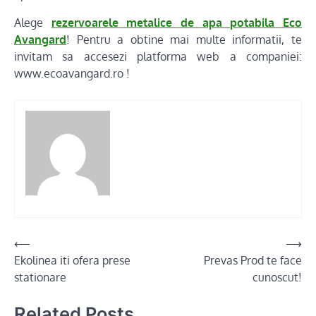
Alege
rezervoarele metalice de apa potabila Eco
Avangard
! Pentru a obtine mai multe informatii, te
invitam sa accesezi platforma web a companiei:
www.ecoavangard.ro !
Post
⟵
⟶
Ekolinea iti ofera prese
Prevas Prod te face
navigation
stationare
cunoscut!
Related Posts