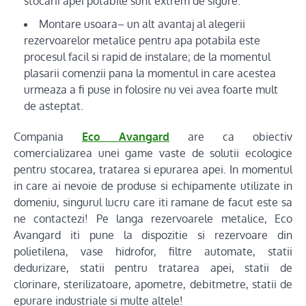
stocarii apei potabile sunt extrem de sigure.
Montare usoara– un alt avantaj al alegerii
rezervoarelor metalice pentru apa potabila este
procesul facil si rapid de instalare; de la momentul
plasarii comenzii pana la momentul in care acestea
urmeaza a fi puse in folosire nu vei avea foarte mult
de asteptat.
Compania
Eco Avangard
are ca obiectiv
comercializarea unei game vaste de solutii ecologice
pentru stocarea, tratarea si epurarea apei. In momentul
in care ai nevoie de produse si echipamente utilizate in
domeniu, singurul lucru care iti ramane de facut este sa
ne contactezi! Pe langa rezervoarele metalice, Eco
Avangard iti pune la dispozitie si rezervoare din
polietilena, vase hidrofor, filtre automate, statii
dedurizare, statii pentru tratarea apei, statii de
clorinare, sterilizatoare, apometre, debitmetre, statii de
epurare industriale si multe altele!