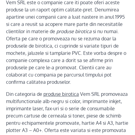
Vem SRL este o companie care iti poate oferi aceste
produse la un raport optim calitate-pret. Denumirea
apartine unei companii care a luat nastere in anul 1995
si care a reusit sa acopere mare parte din necesitatile
clientilor in materie de
produse birotica
si nu numai.
Oferta pe care o promoveaza nu se rezuma doar la
produsele de birotica, ci cuprinde si variate tipuri de
mochete, jaluzele si tamplarie PVC. Este vorba despre o
companie complexa care a dorit sa se afirme prin
produsele pe care le-a promovat. Clientii care au
colaborat cu compania pe parcursul timpului pot
confirma calitatea produselor.
Din categoria de
produse birotica
Vem SRL promoveaza
multifunctionale alb-negru si color, imprimante inkjet,
imprimante laser, fax-uri si o serie de consumabile
precum cartuse de cerneala si toner, piese de schimb
pentru echipamentele promovate, hartie A4 si A3, hartie
plotter A3 – A0+. Oferta este variata si este promovata