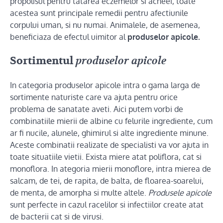
propolisul pentru tatarea eczemelor si acneei, toate
acestea sunt principale remedii pentru afectiunile
corpului uman, si nu numai. Animalele, de asemenea,
beneficiaza de efectul uimitor al
produselor apicole.
Sortimentul
produselor apicole
In categoria produselor apicole intra o gama larga de
sortimente naturiste care va ajuta pentru orice
problema de sanatate aveti. Aici putem vorbi de
combinatiile mierii de albine cu felurile ingrediente, cum
ar fi nucile, alunele, ghimirul si alte ingrediente minune.
Aceste combinatii realizate de specialisti va vor ajuta in
toate situatiile vietii. Exista miere atat poliflora, cat si
monoflora. In ategoria mierii monoflore, intra mierea de
salcam, de tei, de rapita, de balta, de floarea-soarelui,
de menta, de amorpha si multe altele.
Produsele apicole
sunt perfecte in cazul racelilor si infectiilor create atat
de bacterii cat si de virusi.