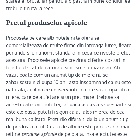
starea ei bruta, iar pentru a o pastra in bune conditii, ea
trebuie tinuta la rece.
Pretul produselor apicole
Produsele pe care albinutele ni le ofera se
comercializeaza de multe firme din intreaga lume, fieare
punandu-si un anumit standard in ceea ce riveste pretul
acestora. Produsele apicole prezinta diferite costuri in
functie de cat de naturale sunt si ce utilizare au. Ati
vazut poate cum un anumit tip de miere nu se
zahariseste nici dupa 10 ani, asta inseamnand ca nu este
naturala, ci plina de conservanti. Inainte sa cumparati o
miere, care de altfel are si un pret mare, trebuie sa
amestecati continutul ei, iar daca aceasta se desparte si
este cleioasa, puteti fi siguri ca ati ales mierea de cea
mai buna calitate. Preturile difera si de la un anumit tip
de produs la altul. Ceara de albine este printre cele mai
ieftine
produse apicole
de pe piata, insa efectul ei este