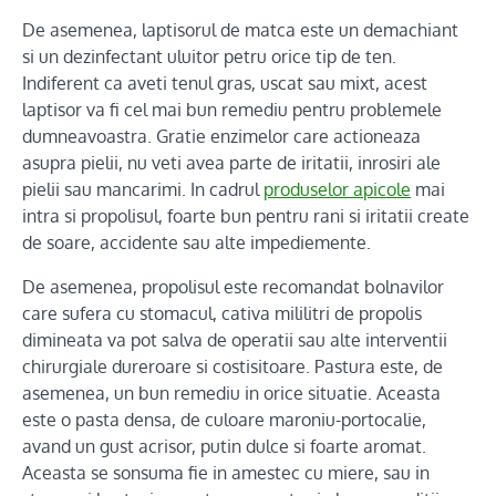
De asemenea, laptisorul de matca este un demachiant
si un dezinfectant uluitor petru orice tip de ten.
Indiferent ca aveti tenul gras, uscat sau mixt, acest
laptisor va fi cel mai bun remediu pentru problemele
dumneavoastra. Gratie enzimelor care actioneaza
asupra pielii, nu veti avea parte de iritatii, inrosiri ale
pielii sau mancarimi. In cadrul
produselor apicole
mai
intra si propolisul, foarte bun pentru rani si iritatii create
de soare, accidente sau alte impediemente.
De asemenea, propolisul este recomandat bolnavilor
care sufera cu stomacul, cativa mililitri de propolis
dimineata va pot salva de operatii sau alte interventii
chirurgiale dureroare si costisitoare. Pastura este, de
asemenea, un bun remediu in orice situatie. Aceasta
este o pasta densa, de culoare maroniu-portocalie,
avand un gust acrisor, putin dulce si foarte aromat.
Aceasta se sonsuma fie in amestec cu miere, sau in