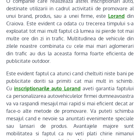
O companie care realizeaza astfel inscriptionari auto,
destinate utilizarii in cadrul activitatii de promovare al
unui brand, produs, sau a unei firme, este
Lorand
din
Craiova. Este evident ca odata cu trecerea timpului s-a
exploatat tot mai mult faptul că lumea isi pierde tot mai
multe ore din zi in trafic. Multitudinea de vehicule din
zilele noastre combinata cu cele mai mari aglomerari
din trafic au dus la aceasta forma foarte eficienta de
publicitate outdoor.
Este evident faptul ca atunci cand cheltuiti niste bani pe
publicitate doriti sa primiti cat mai mult in schimb.
Cu
inscriptionarile auto Lorand
aveti garantia faptului
ca personalizarea autovehiculelor firmei dumneavoastra
va va raspandi mesajul mai rapid si mai eficient decat ar
face-o alte metode de promovare. Va puteti schimba
mesajul cand e nevoie sa anuntati evenimente speciale
sau lansari de produs. Avantajele majore sunt
mobilitatea si faptul ca nu veti plati chirie nimanui