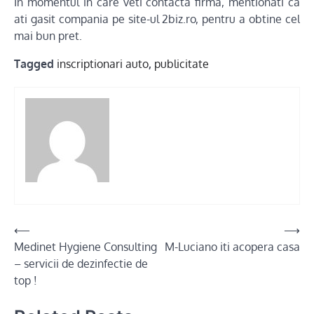
In momentul in care veti contacta firma, mentionati ca
ati gasit compania pe site-ul 2biz.ro, pentru a obtine cel
mai bun pret.
Tagged
inscriptionari auto
,
publicitate
Post
⟵
⟶
Medinet Hygiene Consulting
M-Luciano iti acopera casa
navigation
– servicii de dezinfectie de
top !