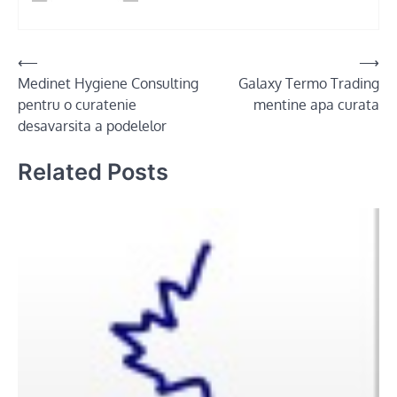
Post
⟵
⟶
Medinet Hygiene Consulting
Galaxy Termo Trading
navigation
pentru o curatenie
mentine apa curata
desavarsita a podelelor
Related Posts