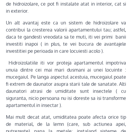
de hidroizolare, ce pot fi instalate atat in interior, cat si
in exterior.
Un alt avantaj este ca un sistem de hidroizolare va
contribui la cresterea valorii apartamentului tau; astfel,
daca te gandesti vreodata sa te muti, iti vei primi banii
investiti inapoi ( in plus, te vei bucura de avantajele
investitiei pe perioada in care locuiesti acolo ).
Hidroizolatiile iti vor proteja apartamentul impotriva
unuia dintre cei mai mari dusmani ai unei locuinte :
mucegaiul. Pe langa aspectul acestuia, mucegaiul poate
fi extrem de daunator asupra starii tale de sanatate. Alti
daunatori atrasi de umiditate sunt insectele ( cu
siguranta, nicio persoana nu isi doreste sa isi transforme
apartamentul in insectar ).
Mai mult decat atat, umiditatea poate afecta orice tip
de material, de la lemn (care, sub actiunea apei,
putrezeste) pana la metale; instaland sisteme de