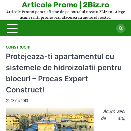
Skip
Articole Promo | 2Biz.ro
to
Articole Promo pentru firme de pe portalul nostru 2Biz.ro . Alege
content
acum sa iti promovezi afacerea cu ajutorul nostru.
CONSTRUCTII
Protejeaza-ti apartamentul cu
sistemele de hidroizolatii pentru
blocuri – Procas Expert
Construct!
18/11/2013
Acum zeci
de ani,