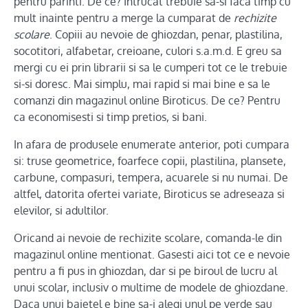
pentru parinti. De ce? Intrucat trebuie sa-si faca timp cu
mult inainte pentru a merge la cumparat de
rechizite
scolare
. Copiii au nevoie de ghiozdan, penar, plastilina,
socotitori, alfabetar, creioane, culori s.a.m.d. E greu sa
mergi cu ei prin librarii si sa le cumperi tot ce le trebuie
si-si doresc. Mai simplu, mai rapid si mai bine e sa le
comanzi din magazinul online Biroticus. De ce? Pentru
ca economisesti si timp pretios, si bani.
In afara de produsele enumerate anterior, poti cumpara
si: truse geometrice, foarfece copii, plastilina, plansete,
carbune, compasuri, tempera, acuarele si nu numai. De
altfel, datorita ofertei variate, Biroticus se adreseaza si
elevilor, si adultilor.
Oricand ai nevoie de rechizite scolare, comanda-le din
magazinul online mentionat. Gasesti aici tot ce e nevoie
pentru a fi pus in ghiozdan, dar si pe biroul de lucru al
unui scolar, inclusiv o multime de modele de ghiozdane.
Daca unui baietel e bine sa-i alegi unul pe verde sau