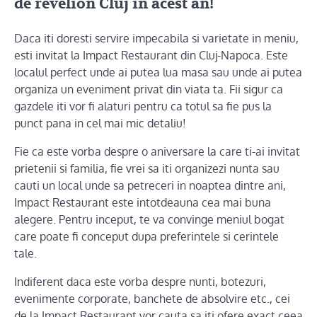
de revelion Cluj in acest an!
Daca iti doresti servire impecabila si varietate in meniu,
esti invitat la Impact Restaurant din Cluj-Napoca. Este
localul perfect unde ai putea lua masa sau unde ai putea
organiza un eveniment privat din viata ta. Fii sigur ca
gazdele iti vor fi alaturi pentru ca totul sa fie pus la
punct pana in cel mai mic detaliu!
Fie ca este vorba despre o aniversare la care ti-ai invitat
prietenii si familia, fie vrei sa iti organizezi nunta sau
cauti un local unde sa petreceri in noaptea dintre ani,
Impact Restaurant este intotdeauna cea mai buna
alegere. Pentru inceput, te va convinge meniul bogat
care poate fi conceput dupa preferintele si cerintele
tale.
Indiferent daca este vorba despre nunti, botezuri,
evenimente corporate, banchete de absolvire etc., cei
de la Impact Restaurant vor cauta sa iti ofere exact ceea