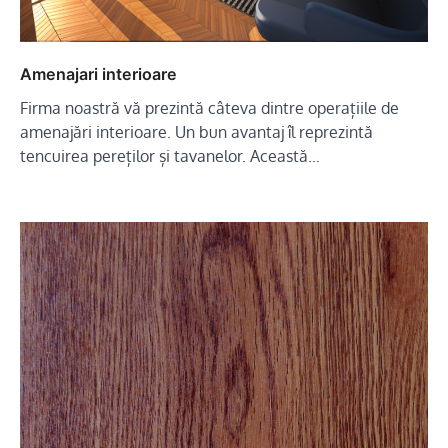
Amenajari interioare
Firma noastră vă prezintă câteva dintre operațiile de
amenajări interioare. Un bun avantaj îl reprezintă
tencuirea pereților și tavanelor. Această…