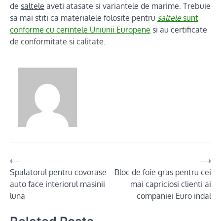
de
saltele
aveti atasate si variantele de marime. Trebuie
sa mai stiti ca materialele folosite pentru
saltele
sunt
conforme cu cerintele Uniunii Europene
si au certificate
de conformitate si calitate.
Post
⟵
⟶
Spalatorul pentru covorase
Bloc de foie gras pentru cei
navigation
auto face interiorul masinii
mai capriciosi clienti ai
luna
companiei Euro indal