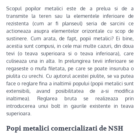
Scopul popilor metalici este de a prelua si de a
transmite la teren sau la elementele inferioare de
rezistenta (cum ar fi planseul) seria de sarcini ce
actioneaza asupra elementelor orizontale cu scop de
sustinere. Cum arata, de fapt, popii metalici? Ei bine,
acestia sunt compusi, in cele mai multe cazuri, din doua
tevi (o teava superioara si o teava inferioara), care
culiseaza una in alta. In prelungirea tevii inferioare se
regaseste o mufa filetata, pe care se poate insuruba o
piulita cu urechi. Cu ajutorul acestei piulite, se va putea
face o reglare fina a inaltimii popului (popii metalici sunt
extensibili, avand posibilitatea de a-si modifica
inaltimea). Reglarea bruta se realizeaza prin
introducerea unui bolt in gaurile existente in teava
superioara.
Popi metalici comercializati de NSH