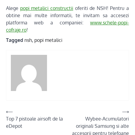
Alege
popi metalici constructii
oferiti de NSH! Pentru a
obtine mai multe informatii, te invitam sa accesezi
platforma web a companiei:
www.schele-popi-
cofraje.ro
!
Tagged
nsh
,
popi metalici
Post
⟵
⟶
Top 7 pistoale airsoft de la
Wybee-Acumulatori
navigation
eDepot
originali Samsung si alte
accesorii pentru telefoane