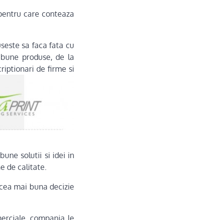
 pentru care conteaza
useste sa faca fata cu
i bune produse, de la
riptionari de firme si
une solutii si idei in
e de calitate.
i cea mai buna decizie
merciale, compania le