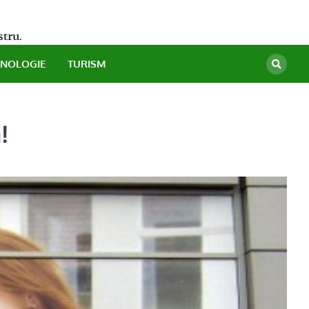
stru.
HNOLOGIE
TURISM
!