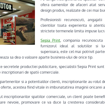
ofera oamenilor de afaceri atat serv
design produs, realizate de cei mai bu
Profesionisti recunoscuti, angajati
clientilor toata experienta si atent
strictete termenele limita impuse lucra
Sepia Print
, compania recunoscuta 
furnizorul ideal al solutiilor si lu
superioara, este cel mai potrivit part
oneaza sa dea o valoare aparte business-ului de orice tip.
te secretele productiei publicitare, specialistii Sepia Print sunt
 inscriptionari de spatii comerciale.
rtenerilor si a potentialilor clienti, inscriptionarile au rolul 
oferte, acestea fiind vitale in imbunatatirea imaginii oricarei a
ul inscriptionarilor spatiilor comerciale, un client poate ben
re nevoie, promovare ce va duce la cresterea considerabil