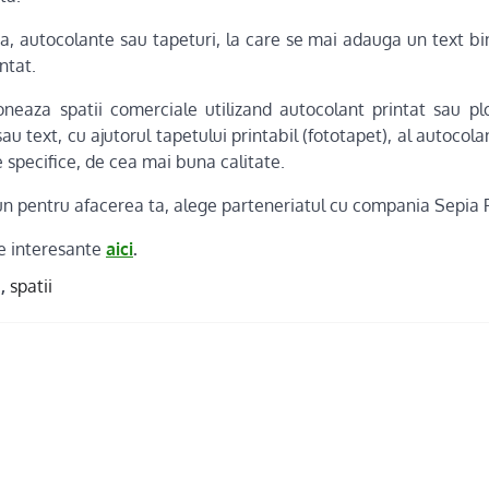
a, autocolante sau tapeturi, la care se mai adauga un text bin
ntat.
oneaza spatii comerciale utilizand autocolant printat sau p
au text, cu ajutorul tapetului printabil (fototapet), al autocola
e specifice, de cea mai buna calitate.
un pentru afacerea ta, alege parteneriatul cu compania Sepia P
le interesante
aici
.
i
,
spatii