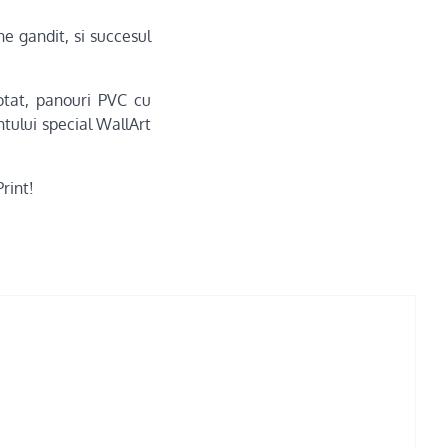
e gandit, si succesul
lotat, panouri PVC cu
ntului special WallArt
rint!