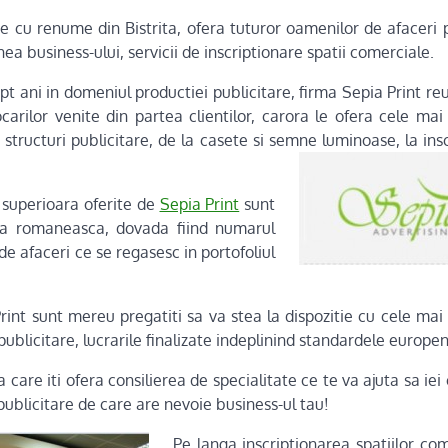
e cu renume din Bistrita, ofera tuturor oamenilor de afaceri
a business-ului, servicii de inscriptionare spatii comerciale.
t ani in domeniul productiei publicitare, firma Sepia Print re
carilor venite din partea clientilor, carora le ofera cele ma
la structuri publicitare, de la casete si semne luminoase, la insc
e superioara oferite de
Sepia Print
sunt
ta romaneasca, dovada fiind numarul
de afaceri ce se regasesc in portofoliul
Print sunt mereu pregatiti sa va stea la dispozitie cu cele mai b
ublicitare, lucrarile finalizate indeplinind standardele europen
a care iti ofera consilierea de specialitate ce te va ajuta sa ie
publicitare de care are nevoie business-ul tau!
Pe langa inscriptionarea spatiilor co