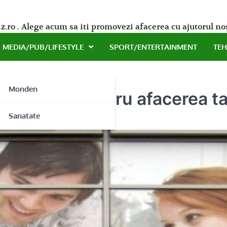
z.ro . Alege acum sa iti promovezi afacerea cu ajutorul no
MEDIA/PUB/LIFESTYLE
SPORT/ENTERTAINMENT
TE
Monden
 calitate pentru afacerea ta
ne
Sanatate