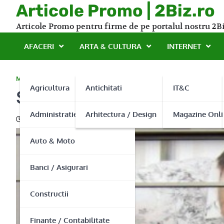
Skip
Articole Promo | 2Biz.ro
to
Articole Promo pentru firme de pe portalul nostru 2Bi
content
AFACERI
ARTA & CULTURA
INTERNET
MEDIA/PUB/LIFESTYLE
Agricultura
Antichitati
IT&C
Sepia Print – promovare de
Administratie Publica
Arhitectura / Design
Magazine Onli
11/04/2013
Auto & Moto
Banci / Asigurari
Constructii
Finante / Contabilitate