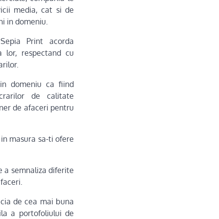
icii media, cat si de
ni in domeniu.
i Sepia Print acorda
ia lor, respectand cu
rilor.
in domeniu ca fiind
crarilor de calitate
ener de afaceri pentru
 in masura sa-ti ofere
de a semnaliza diferite
faceri.
eficia de cea mai buna
a a portofoliului de