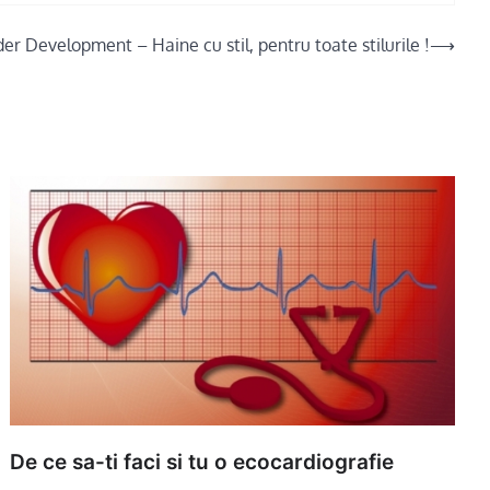
er Development – Haine cu stil, pentru toate stilurile !
⟶
De ce sa-ti faci si tu o ecocardiografie