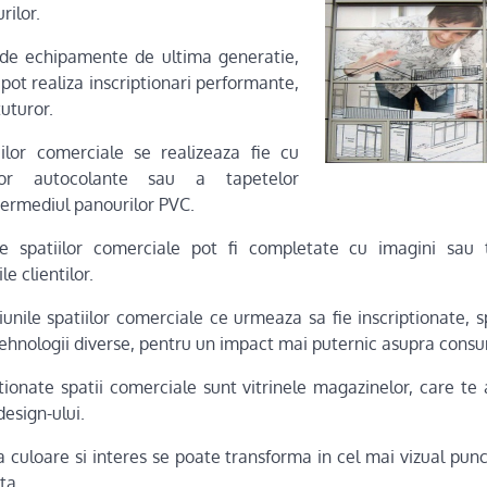
urilor.
 de echipamente de ultima generatie,
 pot realiza inscriptionari performante,
tuturor.
iilor comerciale se realizeaza fie cu
elor autocolante sau a tapetelor
intermediul panourilor PVC.
ile spatiilor comerciale pot fi completate cu imagini sau 
le clientilor.
unile spatiilor comerciale ce urmeaza sa fie inscriptionate, sp
i tehnologii diverse, pentru un impact mai puternic asupra consu
tionate spatii comerciale sunt vitrinele magazinelor, care te 
design-ului.
a culoare si interes se poate transforma in cel mai vizual punc
ta.