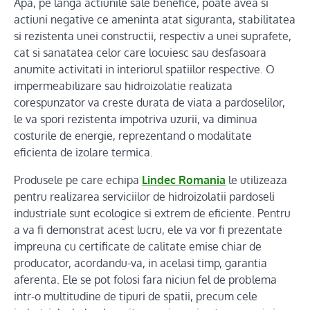
Apa, pe langa actiunile sale benefice, poate avea si
actiuni negative ce ameninta atat siguranta, stabilitatea
si rezistenta unei constructii, respectiv a unei suprafete,
cat si sanatatea celor care locuiesc sau desfasoara
anumite activitati in interiorul spatiilor respective. O
impermeabilizare sau hidroizolatie realizata
corespunzator va creste durata de viata a pardoselilor,
le va spori rezistenta impotriva uzurii, va diminua
costurile de energie, reprezentand o modalitate
eficienta de izolare termica.
Produsele pe care echipa
Lindec Romania
le utilizeaza
pentru realizarea serviciilor de hidroizolatii pardoseli
industriale sunt ecologice si extrem de eficiente. Pentru
a va fi demonstrat acest lucru, ele va vor fi prezentate
impreuna cu certificate de calitate emise chiar de
producator, acordandu-va, in acelasi timp, garantia
aferenta. Ele se pot folosi fara niciun fel de problema
intr-o multitudine de tipuri de spatii, precum cele