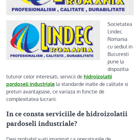
Societatea
Lindec
Romania
cu sediul in
Bucuresti
pune la
dispozitia
tuturor celor interesati, servicii de
hidroizolatii
pardoseli industriale
la standarde inalte de calitate si
preturi avantajoase, ce variaza in functie de
complexitatea lucrarii.
In ce consta serviciile de
hidroizolatii
pardoseli industriale
?
Desi probabil v-ati imaginat ca operatiunile de