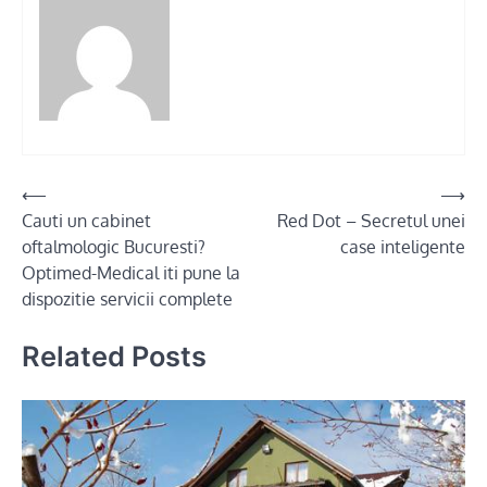
Post
⟵
⟶
Cauti un cabinet
Red Dot – Secretul unei
navigation
oftalmologic Bucuresti?
case inteligente
Optimed-Medical iti pune la
dispozitie servicii complete
Related Posts