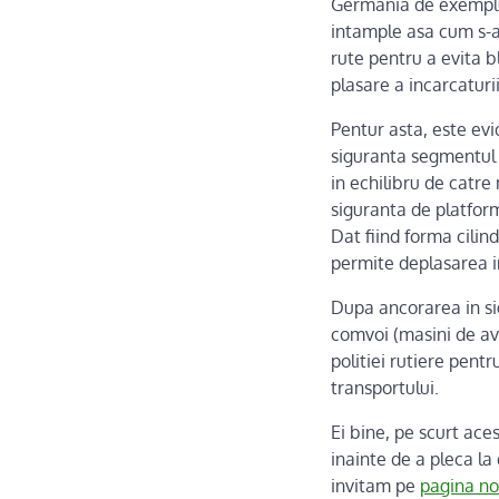
Germania de exemplu,
intample asa cum s-a 
rute pentru a evita b
plasare a incarcatur
Pentur asta, este evi
siguranta segmentul
in echilibru de catr
siguranta de platform
Dat fiind forma cilin
permite deplasarea in
Dupa ancorarea in s
comvoi (masini de ave
politiei rutiere pent
transportului.
Ei bine, pe scurt aces
inainte de a pleca l
invitam pe
pagina no