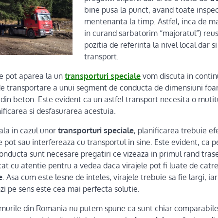
bine pusa la punct, avand toate inspecti
mentenanta la timp. Astfel, inca de mai
in curand sarbatorim “majoratul”) reu
pozitia de referinta la nivel local dar s
transport.
e pot aparea la un
transporturi speciale
vom discuta in contin
de transportare a unui segment de conducta de dimensiuni foa
in beton. Este evident ca un astfel transport necesita o mutitu
ificarea si desfasurarea acestuia.
pala in cazul unor
transporturi speciale
, planificarea trebuie e
 pot sau interfereaza cu transportul in sine. Este evident, ca 
onducta sunt necesare pregatiri ce vizeaza in primul rand tras
cat cu atentie pentru a vedea daca virajele pot fi luate de catre
e
. Asa cum este lesne de inteles, virajele trebuie sa fie largi, ia
i pe sens este cea mai perfecta solutie.
murile din Romania nu putem spune ca sunt chiar comparabile 