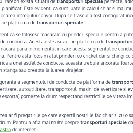
 rareori exista situatii de
transporturi speciale
perfecte, adic
planificat. Este evident, ca sunt luate in calcul chiar si mai mul
locarea intregului convoi. Dupa ce traseul a fost configurat in
ii pe platforma de
transporturi speciale
.
dent ca se folosesc macarale cu prinderi speciale pentru a put
 de conducta. Acesta este asezat pe platforma de
transporturi
e macara pana in momentul in care acesta segmentul de conduc
a. Pentru asta folosim atat prinderi cu cricket dar si chingi cu
drica a unei astfel de conducte, aceasta trebuie ancorata foart
 stanga sau dreapta la luarea virajelor.
iguranta a segmentului de conducta de platforma de
transport
rtizare, autoutilitare, transportorul, masini de avertizare si e
ru escorta) porneste la drum respectand restrictiile de viteza 
tea ar fi pregatirile pe care expertii nostri le fac chiar si cu 
a drum. Pentru a afla mai multe despre
transporturi speciale
dar
astra
de internet.