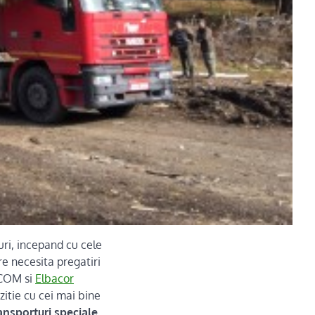
uri, incepand cu cele
re necesita pregatiri
 COM si
Elbacor
zitie cu cei mai bine
ansporturi speciale