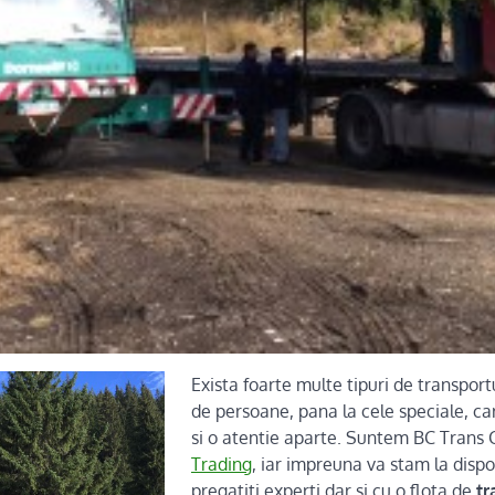
Exista foarte multe tipuri de transport
de persoane, pana la cele speciale, ca
si o atentie aparte. Suntem BC Trans
Trading
, iar impreuna va stam la dispo
pregatiti experti dar si cu o flota de
tr