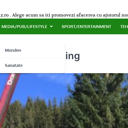
z.ro . Alege acum sa iti promovezi afacerea cu ajutorul no
MEDIA/PUB/LIFESTYLE
SPORT/ENTERTAINMENT
TE
Monden
la Elbacor Trading
ne
Sanatate