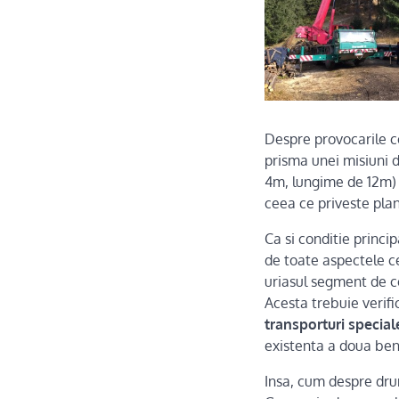
Despre provocarile c
prisma unei misiuni 
4m, lungime de 12m) d
ceea ce priveste plan
Ca si conditie princi
de toate aspectele ce
uriasul segment de c
Acesta trebuie verifi
transporturi special
existenta a doua benz
Insa, cum despre dru