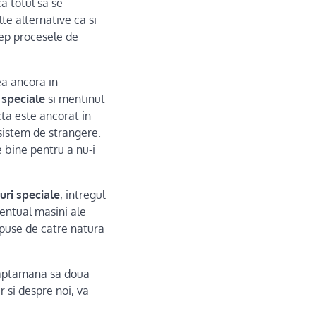
a totul sa se
te alternative ca si
cep procesele de
ea ancora in
 speciale
si mentinut
ta este ancorat in
 sistem de strangere.
e bine pentru a nu-i
uri speciale
, intregul
ventual masini ale
impuse de catre natura
o saptamana sa doua
 si despre noi, va