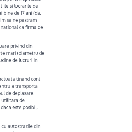
ile si lucrarile de
 bine de 17 ani (da,
sim sa ne pastram
i national ca firma de
uare privind din
rte mari (diametru de
dine de lucruri in
fectuata tinand cont
pentru a transporta
eul de deplasare.
 utilitara de
r daca este posibil,
cu autostrazile din