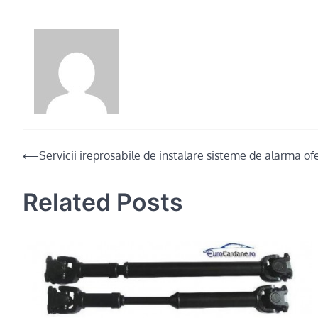
Post
⟵
Servicii ireprosabile de instalare sisteme de alarma 
navigation
Related Posts