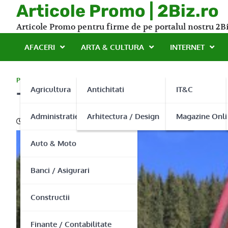
Skip
Articole Promo | 2Biz.ro
to
Articole Promo pentru firme de pe portalul nostru 2Bi
content
AFACERI
ARTA & CULTURA
INTERNET
PROMO
Agricultura
Antichitati
IT&C
Transporturi speciale de 
Administratie Publica
Arhitectura / Design
Magazine Onli
22/10/2015
Auto & Moto
Banci / Asigurari
Constructii
Finante / Contabilitate