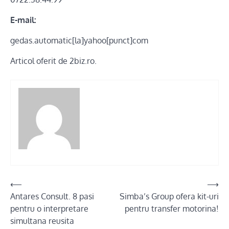
E-mail:
gedas.automatic[la]yahoo[punct]com
Articol oferit de 2biz.ro.
Post
⟵
⟶
Antares Consult. 8 pasi
Simba’s Group ofera kit-uri
navigation
pentru o interpretare
pentru transfer motorina!
simultana reusita