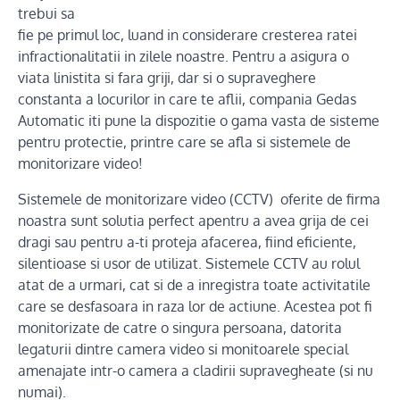
trebui sa
fie pe primul loc, luand in considerare cresterea ratei
infractionalitatii in zilele noastre. Pentru a asigura o
viata linistita si fara griji, dar si o supraveghere
constanta a locurilor in care te aflii, compania Gedas
Automatic iti pune la dispozitie o gama vasta de sisteme
pentru protectie, printre care se afla si sistemele de
monitorizare video!
Sistemele de monitorizare video (CCTV) oferite de firma
noastra sunt solutia perfect apentru a avea grija de cei
dragi sau pentru a-ti proteja afacerea, fiind eficiente,
silentioase si usor de utilizat. Sistemele CCTV au rolul
atat de a urmari, cat si de a inregistra toate activitatile
care se desfasoara in raza lor de actiune. Acestea pot fi
monitorizate de catre o singura persoana, datorita
legaturii dintre camera video si monitoarele special
amenajate intr-o camera a cladirii supravegheate (si nu
numai).