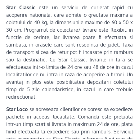
Star Classic
este un serviciu de curierat rapid cu
acoperire nationala, care admite o greutate maxima a
coletului de 40 kg, la dimensiunile maxime de 60 x 50 x
30 cm. Programul de colectare/ livrare este flexibil, in
functie de cerinte, iar livrarea poate fi efectuata si
sambata, in orasele care sunt resedinta de judet. Taxa
de transport si cea de retur pot fi incasate prin ramburs
sau la destinatie. Cu Star Classic, livrarile in tara se
efectueaza intr-o limita de 24 ore sau 48 de ore in cazul
localitatilor ce nu intra in raza de acoperire a firmei. Un
avantaj in plus este posibilitatea depozitarii coletului
timp de 5 zile calendaristice, in cazul in care trebuie
redirectionat.
Star Loco
se adreseaza clientilor ce doresc sa expedieze
pachete in aceeasi localitate. Comanda este preluata
intr-un timp scurt si livrata in maximum 24 de ore, plata
fiind efectuata la expediere sau prin ramburs. Serviciul