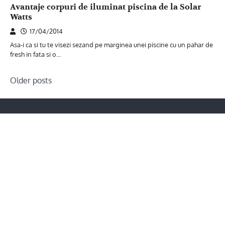
Avantaje corpuri de iluminat piscina de la Solar
Watts
17/04/2014
Asa-i ca si tu te visezi sezand pe marginea unei piscine cu un pahar de
fresh in fata si o…
Posts
Older posts
navigation