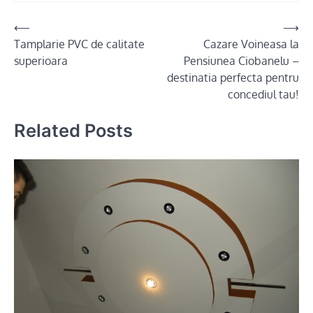
Post
⟵
⟶
Tamplarie PVC de calitate
Cazare Voineasa la
navigation
superioara
Pensiunea Ciobanelu –
destinatia perfecta pentru
concediul tau!
Related Posts