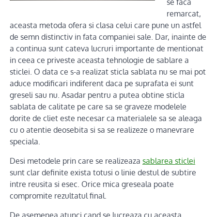
se faca
remarcat,
aceasta metoda ofera si clasa celui care pune un astfel
de semn distinctiv in fata companiei sale. Dar, inainte de
a continua sunt cateva lucruri importante de mentionat
in ceea ce priveste aceasta tehnologie de sablare a
sticlei. O data ce s-a realizat sticla sablata nu se mai pot
aduce modificari indiferent daca pe suprafata ei sunt
greseli sau nu. Asadar pentru a putea obtine sticla
sablata de calitate pe care sa se graveze modelele
dorite de cliet este necesar ca materialele sa se aleaga
cu o atentie deosebita si sa se realizeze o manevrare
speciala.
Desi metodele prin care se realizeaza
sablarea sticlei
sunt clar definite exista totusi o linie destul de subtire
intre reusita si esec. Orice mica greseala poate
compromite rezultatul final.
De asemenea atunci cand se lucreaza cu aceasta