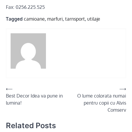
Fax: 0256.225.525
Tagged
camioane
,
marfuri
,
tarnsport
,
utilaje
Post
⟵
⟶
Best Decor Idea va pune in
O lume colorata numai
navigation
lumina!
pentru copii cu Alvis
Comserv
Related Posts