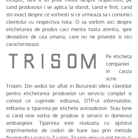
cand produsului i se aplica la sfarsit, cand e finit, cand
stii exact despre ce vorbesti si ce urmeaza sa-i comunici
clientului cu respectiva nota. O sa vorbim aici despre
etichetarea de produs caci merita toata atentia, spre
deosebire de cea umana, care nu ne priveste si nici
caracterizeaza.
Pe eticheta
companiei
in cauza
scrie
Trisom. Din sediul lor aflat in Bucuresti ofera clientilor
pentru etichetarea produselor un serviciu complet si
comod ce cuprinde: editarea, DTP-ul informatiilor,
editarea si tiparirea pe etichete autoadezive. Stau bine
si cand vine vorba de produse si servicii in domeniul
ambalajelor. Tiparirea este realizata cu ajutorul
imprimantelor de coduri de bare sau prin metoda
flexografica pana la 7 culori. Tirajele mici se pot tipari la