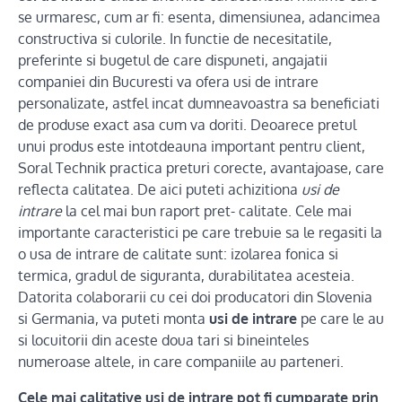
se urmaresc, cum ar fi: esenta, dimensiunea, adancimea
constructiva si culorile. In functie de necesitatile,
preferinte si bugetul de care dispuneti, angajatii
companiei din Bucuresti va ofera usi de intrare
personalizate, astfel incat dumneavoastra sa beneficiati
de produse exact asa cum va doriti. Deoarece pretul
unui produs este intotdeauna important pentru client,
Soral Technik practica preturi corecte, avantajoase, care
reflecta calitatea. De aici puteti achizitiona
usi de
intrare
la cel mai bun raport pret- calitate. Cele mai
importante caracteristici pe care trebuie sa le regasiti la
o usa de intrare de calitate sunt: izolarea fonica si
termica, gradul de siguranta, durabilitatea acesteia.
Datorita colaborarii cu cei doi producatori din Slovenia
si Germania, va puteti monta
usi de intrare
pe care le au
si locuitorii din aceste doua tari si bineinteles
numeroase altele, in care companiile au parteneri.
Cele mai calitative usi de intrare pot fi cumparate prin