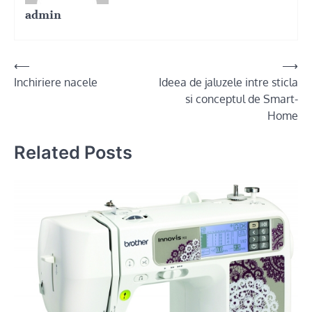
admin
Post
⟵
⟶
Inchiriere nacele
Ideea de jaluzele intre sticla
navigation
si conceptul de Smart-
Home
Related Posts