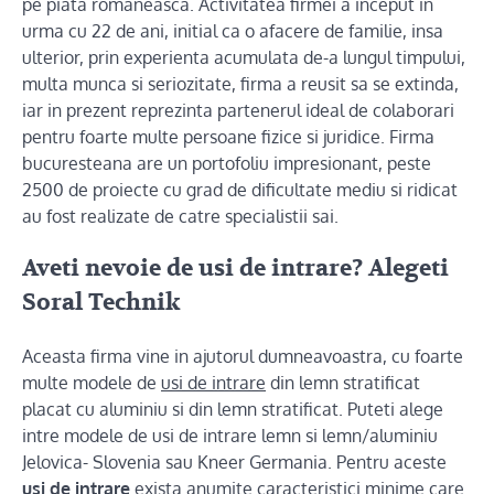
pe piata romaneasca. Activitatea firmei a inceput in
urma cu 22 de ani, initial ca o afacere de familie, insa
ulterior, prin experienta acumulata de-a lungul timpului,
multa munca si seriozitate, firma a reusit sa se extinda,
iar in prezent reprezinta partenerul ideal de colaborari
pentru foarte multe persoane fizice si juridice. Firma
bucuresteana are un portofoliu impresionant, peste
2500 de proiecte cu grad de dificultate mediu si ridicat
au fost realizate de catre specialistii sai.
Aveti nevoie de usi de intrare? Alegeti
Soral Technik
Aceasta firma vine in ajutorul dumneavoastra, cu foarte
multe modele de
usi de intrare
din lemn stratificat
placat cu aluminiu si din lemn stratificat. Puteti alege
intre modele de usi de intrare lemn si lemn/aluminiu
Jelovica- Slovenia sau Kneer Germania. Pentru aceste
usi de intrare
exista anumite caracteristici minime care