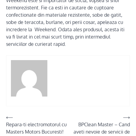
Weekend este si importator de sticla, vopsea si snur
termorezistent. Fie ca esti in cautare de cuptoare
confectionate din materiale rezistente, sobe de gatit,
sobe de teracota, burlane, ori perii cosar, apeleaza cu
incredere la Weekend. Odata ales produsul, acesta iti
va fi livrat in cel mai scurt timp, prin intermediul
serviciilor de curierat rapid.
Post
⟵
⟶
Repara-ti electromotorul cu
BPClean Master – Cand
navigation
Masters Motors Bucuresti!
aveti nevoie de servicii de