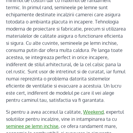
minimul de costuri dar cu maximul de randament
termic. In primul rand, semineele pe lemne sunt
echipamente destinate incalzirii camerei care asigura
totodata o ambianta placuta in incapere. Tehnologia
moderna de proiectare si fabricatie, precum si utilizarea
materialelor de calitate asigura o functionare eficienta
si sigura. Cu alte cuvinte, semineele pe lemn inchise,
consuma putin dar ofera multa caldura. Pe langa toate
acestea, se integreaza perfect in orice incapere,
indiferent de stilul arhitectural, de la cel calsic pana la
cel rustic. Sunt usor de intretinut si de curatat, iar fumul
numai reprezinta o problema datorita sistemelor
eficiente de ventilatie si evacuare a acestuia. Un lucru
este cert, indiferent de modelul pe care il vei alege
pentru caminul tau, satisfactia va fi garantata.
Si pentru a avea accesul la calitate,
Weekend
, expertul
solutiilor pentru incalzire, vine in intampinarea ta cu
seminee pe lemn inchise
, ce ofera randament mare,