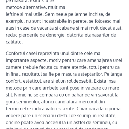
pe masura, exita si alte
metode alternative, mult mai
ieftine si mai utile. Semineele pe lemne inchise, de
exemplu, nu sunt incastrabile in perete, se folosesc mai
ales in case de vacanta si cabane si mai mult decat atat,
reduc pierderile de denergie, datorita etanasarilor de
calitate.
Confortul casei reprezinta unul dintre cele mai
importante aspecte, motiv pentru care amenajarea unei
camere trebuie facuta cu mare atentie, totul pentru ca
in final, rezultatul sa fie pe masura asteptarilor. Pe langa
confort, esteticul, are si el un rol deosebit. Exista insa
metode prin care ambele sunt puse in valoare cu mare
stil. Nimic nu se compara cu un pahar de vin savurat la
gura semineului, atunci cand afara mercurul din
termometre indica valori scazute. Chiar daca la o prima
vedere pare un scenariu destul de scump, in realitate,
oricine poate avea accesul la un astfel de semineu, cu