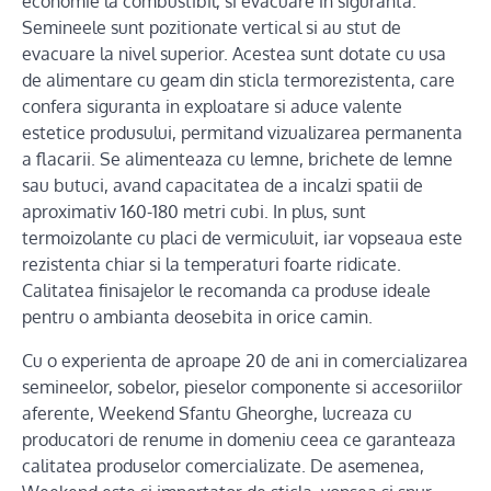
economie la combustibil, si evacuare in siguranta.
Semineele sunt pozitionate vertical si au stut de
evacuare la nivel superior. Acestea sunt dotate cu usa
de alimentare cu geam din sticla termorezistenta, care
confera siguranta in exploatare si aduce valente
estetice produsului, permitand vizualizarea permanenta
a flacarii. Se alimenteaza cu lemne, brichete de lemne
sau butuci, avand capacitatea de a incalzi spatii de
aproximativ 160-180 metri cubi. In plus, sunt
termoizolante cu placi de vermiculuit, iar vopseaua este
rezistenta chiar si la temperaturi foarte ridicate.
Calitatea finisajelor le recomanda ca produse ideale
pentru o ambianta deosebita in orice camin.
Cu o experienta de aproape 20 de ani in comercializarea
semineelor, sobelor, pieselor componente si accesoriilor
aferente, Weekend Sfantu Gheorghe, lucreaza cu
producatori de renume in domeniu ceea ce garanteaza
calitatea produselor comercializate. De asemenea,