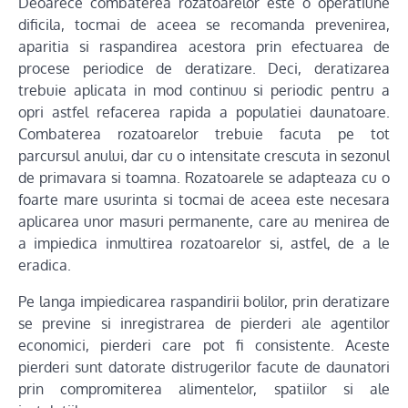
Deoarece combaterea rozatoarelor este o operatiune
dificila, tocmai de aceea se recomanda prevenirea,
aparitia si raspandirea acestora prin efectuarea de
procese periodice de deratizare. Deci, deratizarea
trebuie aplicata in mod continuu si periodic pentru a
opri astfel refacerea rapida a populatiei daunatoare.
Combaterea rozatoarelor trebuie facuta pe tot
parcursul anului, dar cu o intensitate crescuta in sezonul
de primavara si toamna. Rozatoarele se adapteaza cu o
foarte mare usurinta si tocmai de aceea este necesara
aplicarea unor masuri permanente, care au menirea de
a impiedica inmultirea rozatoarelor si, astfel, de a le
eradica.
Pe langa impiedicarea raspandirii bolilor, prin deratizare
se previne si inregistrarea de pierderi ale agentilor
economici, pierderi care pot fi consistente. Aceste
pierderi sunt datorate distrugerilor facute de daunatori
prin compromiterea alimentelor, spatiilor si ale