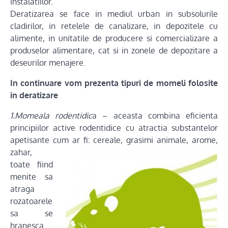
instalatiilor.
Deratizarea se face in mediul urban in subsolurile
cladirilor, in retelele de canalizare, in depozitele cu
alimente, in unitatile de producere si comercializare a
produselor alimentare, cat si in zonele de depozitare a
deseurilor menajere.
In continuare vom prezenta tipuri de momeli folosite
in deratizare
1.Momeala rodentidic
a – aceasta combina eficienta
principiilor active rodentidice cu atractia substantelor
apetisante cum ar fi: cereale, grasimi
animale, arome,
zahar,
toate fiind
menite sa
atraga
rozatoarele
sa se
hranesca