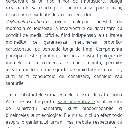
conservare si un risc minor de imprastiere, obliga
rozatoarele sa roada plicul pentru a se putea hrani,
lasand urme evidente despre prezenta lor.
4.Momeli parafinate
– ovule si calupuri – acest tip de
momeala se foloseste la inverventiile de deratizare cu
conditii de mediu dificile, fiind indispensabila utilizarea
momelilor ce garanteaza mentinerea propriilor
caracteristici pe perioade lungi de timp. Componenta
principala este parafina, care in aceasta tipologie de
momeli are o concentratie bine studiata, permite
asezarea in locuri unde gradul de umiditate este ridicat,
cum ar fi conductele de canalizare, canalele sau
santurile.
Toate substantele si materialele folosite de catre firma
ACS Dezinsectie pentru
servicii deratizare
sunt avizate
de Ministerul Sanatatii, sunt biodegradabile si
bineinteles, sunt ecologice. Ele nu au nici un efect toxic
asupra organismului uman, insa trebuie respectate cu