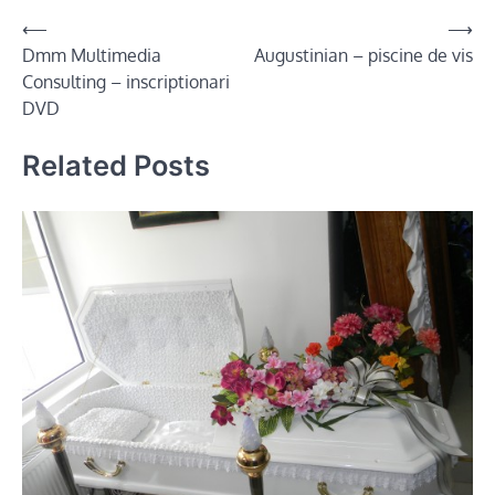
Post
⟵
⟶
Dmm Multimedia
Augustinian – piscine de vis
navigation
Consulting – inscriptionari
DVD
Related Posts