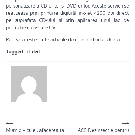
personalizare a CD-urilor si DVD-urilor. Aceste servicii se
realizeaza prin printare digitală ink-jet 4200 dpi direct
pe suprafaţa CD-ului si prin aplicarea unui lac de
protecţie cu uscare UV.
Poti sa citesti si alte articole doar facand un click
aici
.
Tagged
cd
,
dvd
Post
⟵
⟶
Murnic – cu ei, afacerea ta
ACS Dezinsectie pentru
navigation