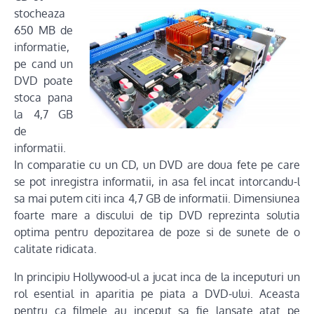
stocheaza
650 MB de
informatie,
pe cand un
DVD poate
stoca pana
la 4,7 GB
de
informatii.
In comparatie cu un CD, un DVD are doua fete pe care
se pot inregistra informatii, in asa fel incat intorcandu-l
sa mai putem citi inca 4,7 GB de informatii. Dimensiunea
foarte mare a discului de tip DVD reprezinta solutia
optima pentru depozitarea de poze si de sunete de o
calitate ridicata.
In principiu Hollywood-ul a jucat inca de la inceputuri un
rol esential in aparitia pe piata a DVD-ului. Aceasta
pentru ca filmele au inceput sa fie lansate atat pe