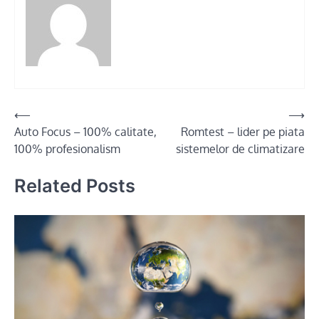
Post
⟵
⟶
Auto Focus – 100% calitate,
Romtest – lider pe piata
navigation
100% profesionalism
sistemelor de climatizare
Related Posts