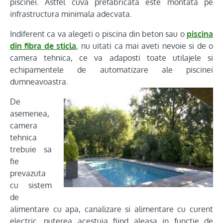
piscinei. Astfel cuva prefabricata este montata pe
infrastructura minimala adecvata.
Indiferent ca va alegeti o piscina din beton sau o
piscina
din fibra de sticla
, nu uitati ca mai aveti nevoie si de o
camera tehnica, ce va adaposti toate utilajele si
echipamentele de automatizare ale piscinei
dumneavoastra.
De
asemenea,
camera
tehnica
trebuie sa
fie
prevazuta
cu sistem
de
alimentare cu apa, canalizare si alimentare cu curent
electric, puterea acestuia fiind aleasa in functie de