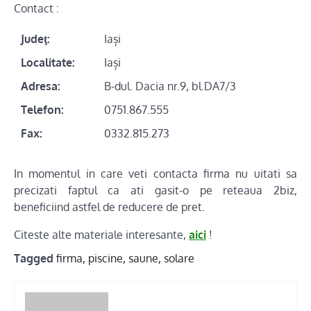
Contact :
Judeţ:
Iași
Localitate:
Iași
Adresa:
B-dul. Dacia nr.9, bl.DA7/3
Telefon:
0751.867.555
Fax:
0332.815.273
In momentul in care veti contacta firma nu uitati sa
precizati faptul ca ati gasit-o pe reteaua 2biz,
beneficiind astfel de reducere de pret.
Citeste alte materiale interesante,
aici
!
Tagged
firma
,
piscine
,
saune
,
solare