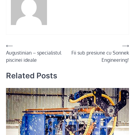
Post
⟵
⟶
Augustinian – specialistul
Fii sub presiune cu Sonnek
navigation
piscinei ideale
Engineering!
Related Posts