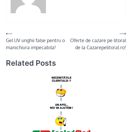
Post
⟵
⟶
Gel UV unghii false pentru o
Oferte de cazare pe litoral
navigation
manichiura impecabila!
de la Cazarepelitoral.ro!
Related Posts