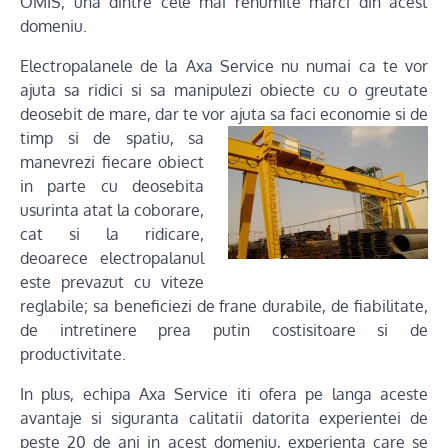
OMIS, una dintre cele mai renumite marci din acest
domeniu.
Electropalanele de la Axa Service nu numai ca te vor
ajuta sa ridici si sa manipulezi obiecte cu o greutate
deosebit de mare, dar te vor ajuta sa faci economie si de
timp si de spatiu, sa
manevrezi fiecare obiect
in parte cu deosebita
usurinta atat la coborare,
cat si la ridicare,
deoarece electropalanul
este prevazut cu viteze
reglabile; sa beneficiezi de frane durabile, de fiabilitate,
de intretinere prea putin costisitoare si de
productivitate.
In plus, echipa Axa Service iti ofera pe langa aceste
avantaje si siguranta calitatii datorita experientei de
peste 20 de ani in acest domeniu, experienta care se