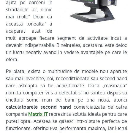
ajuta pe oameni in
stradaniile lor, nimic
mai mult.” Doar ca
aceasta „unealta” a
acaparat atat de
mult aproape fiecare segment de activitate incat a
devenit indispensabila. Bineinteles, acesta nu este deloc
un lucru negativ avand in vedere avantajele pe care le
ofera.
Pe piata, exista o multitudine de modele nou aparute
sau mai invechite, noi, recondittionate sau second hand
care asteapta sa fie achizitionate. Daca „masinaria”
numita computer vi s-a defectat si nu sunteti dispus sa
cheltuiti sume mari de bani pe una noua, atunci
calculatoarele second hand
comercializate de catre
compania
Matrix IT
reprezinta solutia ideala pentru care
puteti opta. Acestea se gasesc intr-o stare perfecta de
functionare, oferindu-va performanta maxima, iar lucrul