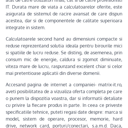
atat de catre utilizatori finali, cat si de catre profesionisti
IT. Durata mare de viata a calculatoarelor oferite, este
asigurata de sistemul de racire avansat de care dispun
acestea, dar si de componentele de calitate superioara
integrate in sistem.
Calculatoarele second hand au dimensiuni compacte si
reduse reprezentand solutia ideala pentru birourile mici
si spatiile de lucru reduse. Se disting, de asemenea, prin
consum mic de energie, caldura si zgomot diminuate,
viteza mare de lucru, raspunzand excelent chiar si celor
mai pretentioase aplicatii din diverse domenii.
Accesand pagina de internet a companiei- matrix-it.ro,
aveti posibilitatea de a vizualiza oferta completa pe care
o punem la dispozitia voastra, dar si informatii detaliate
cu privire la fiecare produs in parte. In ceea ce priveste
specificatiile tehnice, puteti regasi date despre: marca si
model, sistem de operare, procesor, memorie, hard
drive, network card, porturi/conectari, s.a.m.d. Daca,