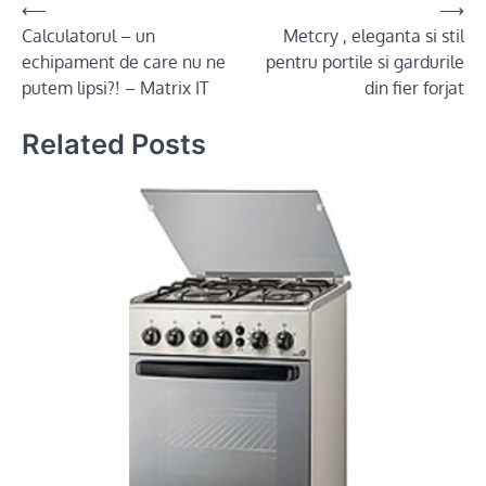
Post
⟵
⟶
Calculatorul – un
Metcry , eleganta si stil
navigation
echipament de care nu ne
pentru portile si gardurile
putem lipsi?! – Matrix IT
din fier forjat
Related Posts