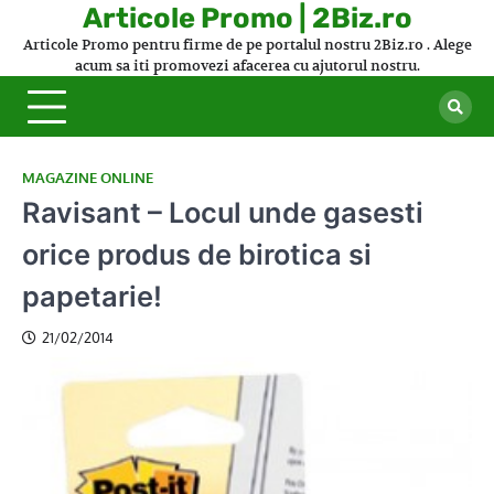
Skip
Articole Promo | 2Biz.ro
to
Articole Promo pentru firme de pe portalul nostru 2Biz.ro . Alege
content
acum sa iti promovezi afacerea cu ajutorul nostru.
MAGAZINE ONLINE
Ravisant – Locul unde gasesti
orice produs de birotica si
papetarie!
21/02/2014