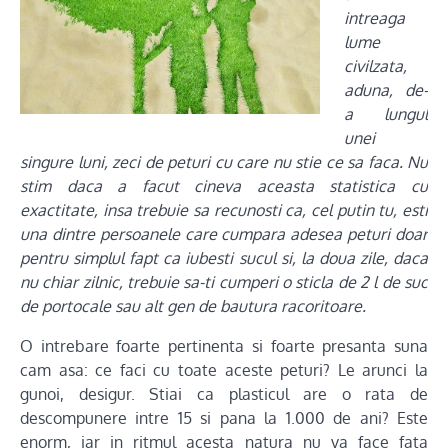
intreaga
lume
civilzata,
aduna, de-
a lungul
unei
singure luni, zeci de peturi cu care nu stie ce sa faca. Nu
stim daca a facut cineva aceasta statistica cu
exactitate, insa trebuie sa recunosti ca, cel putin tu, esti
una dintre persoanele care cumpara adesea peturi doar
pentru simplul fapt ca iubesti sucul si, la doua zile, daca
nu chiar zilnic, trebuie sa-ti cumperi o sticla de 2 l de suc
de portocale sau alt gen de bautura racoritoare.
O intrebare foarte pertinenta si foarte presanta suna
cam asa: ce faci cu toate aceste peturi? Le arunci la
gunoi, desigur. Stiai ca plasticul are o rata de
descompunere intre 15 si pana la 1.000 de ani? Este
enorm, iar in ritmul acesta natura nu va face fata