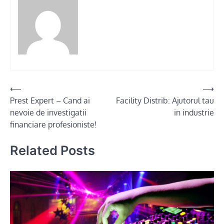
Post
⟵
⟶
Prest Expert – Cand ai
Facility Distrib: Ajutorul tau
navigation
nevoie de investigatii
in industrie
financiare profesioniste!
Related Posts