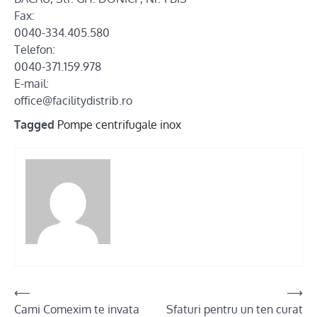
Fax:
0040-334.405.580
Telefon:
0040-371.159.978
E-mail:
office@facilitydistrib.ro
Tagged
Pompe centrifugale inox
Post
⟵
⟶
Cami Comexim te invata
Sfaturi pentru un ten curat
navigation