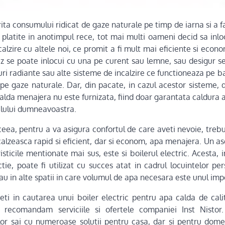
ita consumului ridicat de gaze naturale pe timp de iarna si a f
i platite in anotimpul rece, tot mai multi oameni decid sa inl
calzire cu altele noi, ce promit a fi mult mai eficiente si econo
z se poate inlocui cu una pe curent sau lemne, sau desigur s
ri radiante sau alte sisteme de incalzire ce functioneaza pe b
 pe gaze naturale. Dar, din pacate, in cazul acestor sisteme, 
alda menajera nu este furnizata, fiind doar garantata caldura 
lului dumneavoastra.
eea, pentru a va asigura confortul de care aveti nevoie, trebu
calzeasca rapid si eficient, dar si econom, apa menajera. Un 
isticile mentionate mai sus, este si boilerul electric. Acesta, 
tie, poate fi utilizat cu succes atat in cadrul locuintelor pe
 sau in alte spatii in care volumul de apa necesara este unul imp
eti in cautarea unui boiler electric pentru apa calda de calit
 recomandam serviciile si ofertele companiei Inst Nistor.
lor sai cu numeroase solutii pentru casa, dar si pentru domen