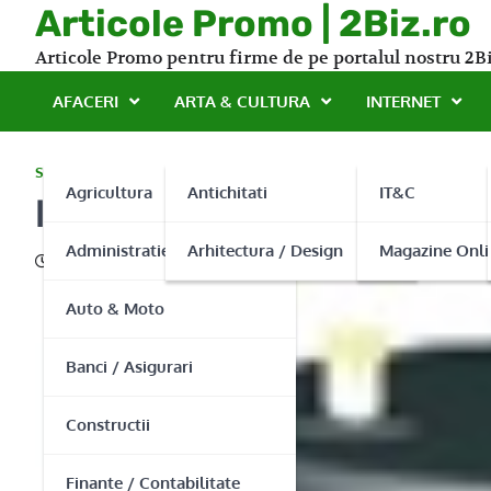
Skip
Articole Promo | 2Biz.ro
to
Articole Promo pentru firme de pe portalul nostru 2Bi
content
AFACERI
ARTA & CULTURA
INTERNET
SERVICII
Agricultura
Antichitati
IT&C
Inst Nistor: Solutii pentru
Administratie Publica
Arhitectura / Design
Magazine Onli
27/01/2014
Auto & Moto
Banci / Asigurari
Constructii
Finante / Contabilitate