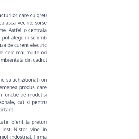
acturilor care cu greu
ocuiasca vechile surse
me. Astfel, o centrala
e pot alege in schimb
aza de curent electric
de cele mai multe ori
ambientala din cadrul
ie sa achizitionati un
asemenea produs, care
in functie de model si
rsonale, cat si pentru
ortant.
ate, oferit la preturi
 Inst Nistor vine in
iul industrial. Firma