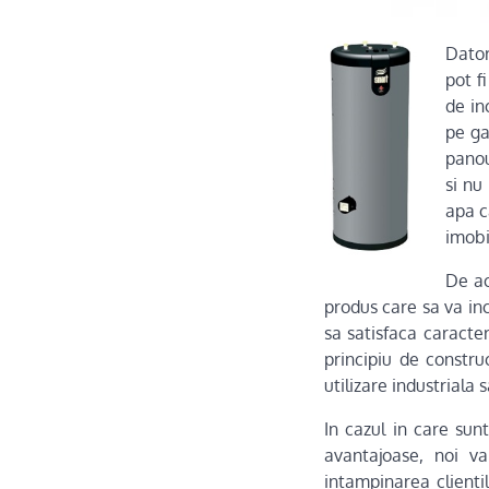
Dator
pot f
de in
pe ga
panou
si nu
apa c
imobi
De ac
produs care sa va in
sa satisfaca caracter
principiu de construc
utilizare industriala
In cazul in care sunt
avantajoase, noi va
intampinarea clienti