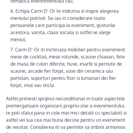
tematica evennimentului tau;
Echipa Carm D’ Or te indruma si inspre alegerea
meniului potrivit. Se iau in considerare toate
persoanele care participa la eveniment, gusturile
acestora, varsta, clasa sociala si astfel se alege
meniul;
Carm D’ Or iti inchiriaza mobilier pentru eveniment:
mese de cocktail, mese rotunde, scaune chiavari, fete
de masa de culori diferite, huse, esarfe si pernute de
scaune, arcade fier forjat, vase din ceramica sau
portelan, suporturi pentru flori si lumanari din fier
forjat, inox sau sticla.
Astfel primesti sprijinul neconditionat in toate aspectele
premergatoare organizarii propriu-zise a evenimentului,
te poti sfatui pana in cele mai mici detalii cu specialisti si
astfel vei lua cea mai buna decizie pentru un eveniment
de neuitat. Consilierea iti va permite sa imbini armonios