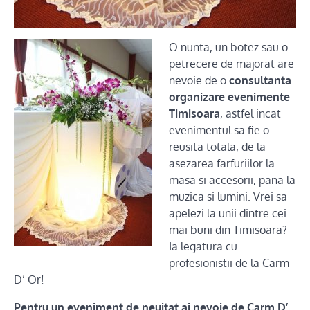
O nunta, un botez sau o
petrecere de majorat are
nevoie de o
consultanta
organizare evenimente
Timisoara
, astfel incat
evenimentul sa fie o
reusita totala, de la
asezarea farfuriilor la
masa si accesorii, pana la
muzica si lumini. Vrei sa
apelezi la unii dintre cei
mai buni din Timisoara?
Ia legatura cu
profesionistii de la Carm
D’ Or!
Pentru un eveniment de neuitat ai nevoie de Carm D’