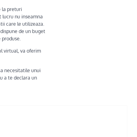
la preturi
st lucru nu inseamna
ii care le utilizeaza.
u dispune de un buget
e produse.
 virtual, va oferim
ca necesitatile unui
ru a te declara un