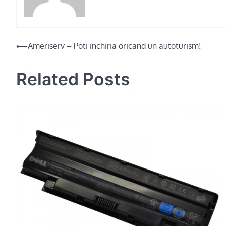
Post
⟵
Ameriserv – Poti inchiria oricand un autoturism!
navigation
Related Posts