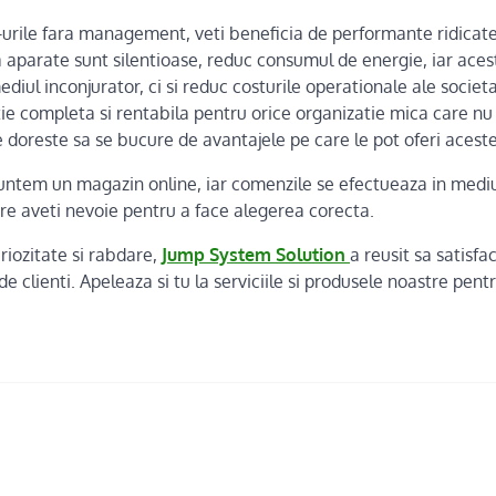
-urile fara management, veti beneficia de performante ridicate 
 aparate sunt silentioase, reduc consumul de energie, iar ace
iul inconjurator, ci si reduc costurile operationale ale societat
tie completa si rentabila pentru orice organizatie mica care n
 doreste sa se bucure de avantajele pe care le pot oferi acest
suntem un magazin online, iar comenzile se efectueaza in mediul
are aveti nevoie pentru a face alegerea corecta.
riozitate si rabdare,
Jump System Solution
a reusit sa satisfa
 clienti. Apeleaza si tu la serviciile si produsele noastre pent