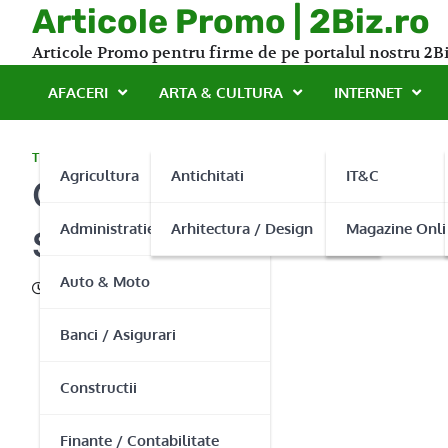
Skip
Articole Promo | 2Biz.ro
to
Articole Promo pentru firme de pe portalul nostru 2Bi
content
AFACERI
ARTA & CULTURA
INTERNET
TEHNOLOGIE
Agricultura
Antichitati
IT&C
Ce trebuie sa stii despr
Administratie Publica
Arhitectura / Design
Magazine Onli
Solution
Auto & Moto
28/11/2013
Banci / Asigurari
Constructii
Finante / Contabilitate