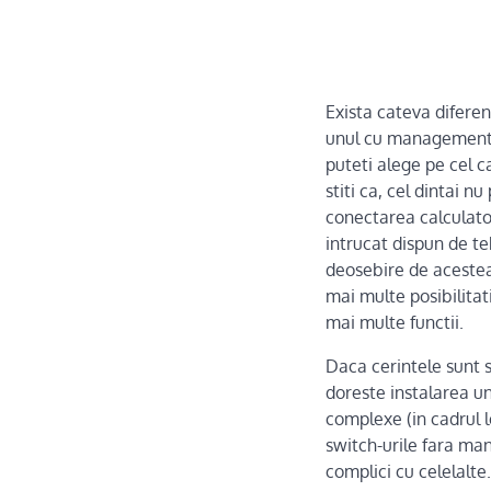
Exista cateva difere
unul cu management. I
puteti alege pe cel c
stiti ca, cel dintai n
conectarea calculator
intrucat dispun de t
deosebire de aceste
mai multe posibilitat
mai multe functii.
Daca cerintele sunt s
doreste instalarea un
complexe (in cadrul l
switch-urile fara ma
complici cu celelalte.