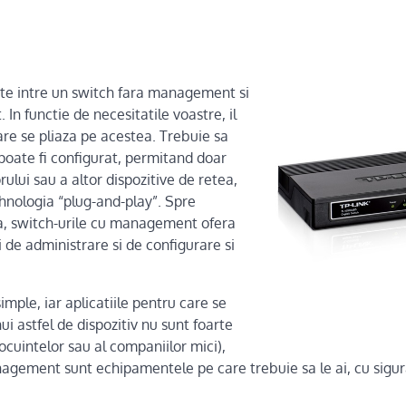
nte intre un switch fara management si
n functie de necesitatile voastre, il
are se pliaza pe acestea. Trebuie sa
u poate fi configurat, permitand doar
ului sau a altor dispozitive de retea,
ehnologia “plug-and-play”. Spre
a, switch-urile cu management ofera
i de administrare si de configurare si
imple, iar aplicatiile pentru care se
ui astfel de dispozitiv nu sunt foarte
ocuintelor sau al companiilor mici),
nagement sunt echipamentele pe care trebuie sa le ai, cu sigura