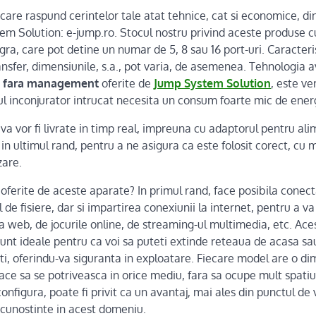
care raspund cerintelor tale atat tehnice, cat si economice, di
m Solution: e-jump.ro. Stocul nostru privind aceste produse 
ra, care pot detine un numar de 5, 8 sau 16 port-uri. Caracteris
nsfer, dimensiunile, s.a., pot varia, de asemenea. Tehnologia 
e fara management
oferite de
Jump System Solution
, este ve
l inconjurator intrucat necesita un consum foarte mic de ener
 vor fi livrate in timp real, impreuna cu adaptorul pentru ali
 in ultimul rand, pentru a ne asigura ca este folosit corect, cu
zare.
 oferite de aceste aparate? In primul rand, face posibila cone
l de fisiere, dar si impartirea conexiunii la internet, pentru a v
ea web, de jocurile online, de streaming-ul multimedia, etc. A
unt ideale pentru ca voi sa puteti extinde reteaua de acasa sau 
eti, oferindu-va siguranta in exploatare. Fiecare model are o 
 face sa se potriveasca in orice mediu, fara sa ocupe mult spati
configura, poate fi privit ca un avantaj, mai ales din punctul de
cunostinte in acest domeniu.