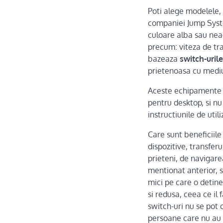
Poti alege modelele, 
companiei Jump Syste
culoare alba sau neag
precum: viteza de tra
bazeaza
switch-uril
prietenoasa cu mediu
Aceste echipamente va
pentru desktop, si nu
instructiunile de utili
Care sunt beneficiile
dispozitive, transferu
prieteni, de navigar
mentionat anterior, s
mici pe care o detin
si redusa, ceea ce il
switch-uri nu se pot 
persoane care nu au 