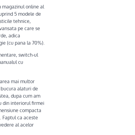
n magazinul online al
cuprind 5 modele de
ticile tehnice,
avansata pe care se
rde, adica
gie (cu pana la 70%).
mentare, switch-ul
 manualul cu
ctarea mai multor
a bucura alaturi de
cestea, dupa cum am
din interiorul firmei
dimensiune compacta
u. Faptul ca aceste
 vedere al acelor