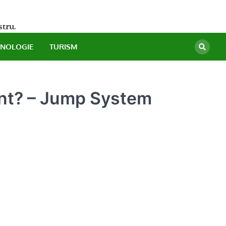
stru.
HNOLOGIE
TURISM
ent? – Jump System