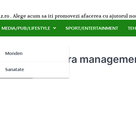
z.ro . Alege acum sa iti promovezi afacerea cu ajutorul no
MEDIA/PUB/LIFESTYLE
SPORT/ENTERTAINMENT
TE
Monden
e switch-urile fara managem
ne
Sanatate