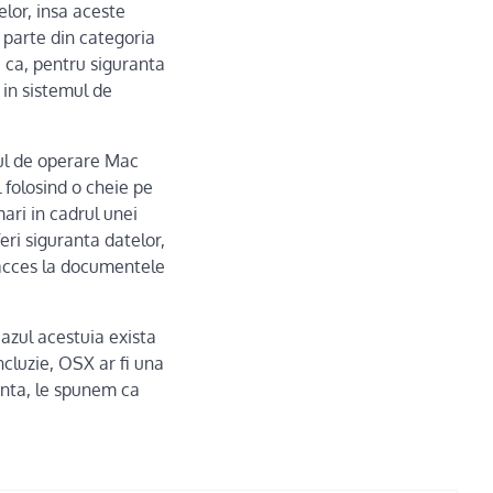
elor, insa aceste
 parte din categoria
 ca, pentru siguranta
 in sistemul de
ul de operare Mac
 folosind o cheie pe
mari in cadrul unei
eri siguranta datelor,
e acces la documentele
cazul acestuia exista
cluzie, OSX ar fi una
anta, le spunem ca