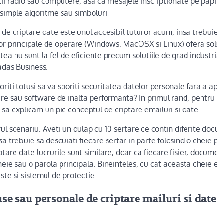
i radio sau computere, asa ca mesajele inscriptionate pe papiru
 simple algoritme sau simboluri.
 de criptare date este unul accesibil tuturor acum, insa trebu
or principale de operare (Windows, MacOSX si Linux) ofera solu
tea nu sunt la fel de eficiente precum solutiile de grad industria
adas Business.
oriti totusi sa va sporiti securitatea datelor personale fara a a
re sau software de inalta performanta? In primul rand, pentru 
e sa explicam un pic conceptul de criptare emailuri si date.
l scenariu. Aveti un dulap cu 10 sertare ce contin diferite docu
a trebuie sa descuiati fiecare sertar in parte folosind o cheie pr
iptare date lucrurile sunt similare, doar ca fiecare fisier, docum
cheie sau o parola principala. Bineinteles, cu cat aceasta cheie
ste si sistemul de protectie.
se sau personale de criptare mailuri si date