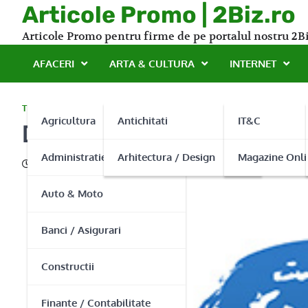
Skip
Articole Promo | 2Biz.ro
to
Articole Promo pentru firme de pe portalul nostru 2Bi
content
AFACERI
ARTA & CULTURA
INTERNET
TEHNOLOGIE
Agricultura
Antichitati
IT&C
Despre criptare date si ne
Administratie Publica
Arhitectura / Design
Magazine Onli
29/04/2016
Auto & Moto
Banci / Asigurari
Constructii
Finante / Contabilitate