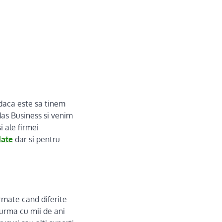
 daca este sa tinem
as Business si venim
i ale firmei
date
dar si pentru
armate cand diferite
 urma cu mii de ani