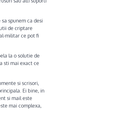
suri sau alti suporti
ie sa spunem ca desi
tii de criptare
l-militar ce pot fi
pela la o solutie de
a sti mai exact ce
mente si scrisori,
incipala. Ei bine, in
ent si mail este
 este mai complexa,