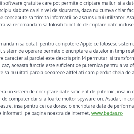
ii software gratuite care pot permite o criptare mailuri si a dat
cipiu slabute ca si nivel de siguranta, daca nu cumva chiar fac
 concepute sa trimita informatii pe ascuns unui utilizator. Asa
a va recomandam sa folositi functiile de criptare date incluse
comandam sa optati pentru computere Apple ce folosesc sistem
 sistem de operare permite o encriptare a datelor in timp real
re caracter al parolei este descris prin 14 permutari si transfor
ce caz, aceasta functie este suficient de puternica pentru a va of
ste sa nu uitati parola deoarece altfel ati cam pierdut cheia d
ra un sistem de encriptare date suficient de puternic, insa in 
 de computer dar si a foarte multor spyware-uri. Asadar, in con
astre, insa pentru cei ce doresc o encriptare date de perform
e informatii pe pagina noastra de internet,
www.badas.ro