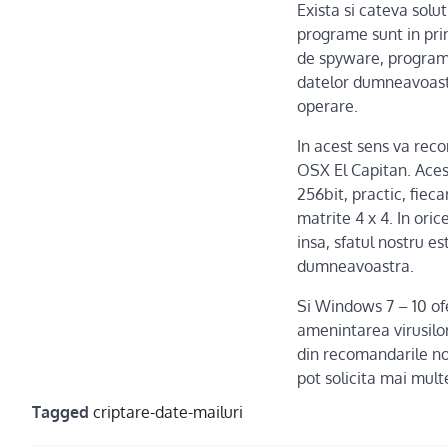
Exista si cateva solut
programe sunt in prin
de spyware, programe
datelor dumneavoastr
operare.
In acest sens va re
OSX El Capitan. Acest
256bit, practic, fieca
matrite 4 x 4. In ori
insa, sfatul nostru e
dumneavoastra.
Si Windows 7 – 10 ofe
amenintarea virusilor
din recomandarile no
pot solicita mai mult
Tagged
criptare-date-mailuri