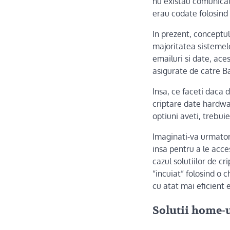
nu existau comunicati
erau codate folosind
In prezent, conceptul
majoritatea sistemel
emailuri si date, aces
asigurate de catre B
Insa, ce faceti daca d
criptare date hardwa
optiuni aveti, trebui
Imaginati-va urmatoru
insa pentru a le acces
cazul solutiilor de cr
“incuiat” folosind o 
cu atat mai eficient e
Solutii home-u