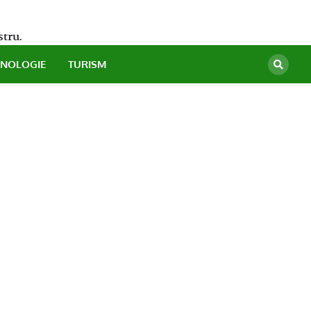
stru.
HNOLOGIE
TURISM