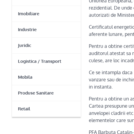
Uniunea Europeana, e
rezidential. De unde 
Imobiliare
autorizati de Ministe
Certificatul energetic
Industrie
aferente lunare, pent
Juridic
Pentru a obtine certi
auditorul atestat sa 
culese, are loc incad
Logistica / Transport
Ce se intampla daca 
Mobila
vanzare sau de inchir
in instanta.
Produse Sanitare
Pentru a obtine un a
Cartea presupune un cu
Retail
anvelopei cladirii etc
elementelor care sunt
PFA Barbuta Catalin-F