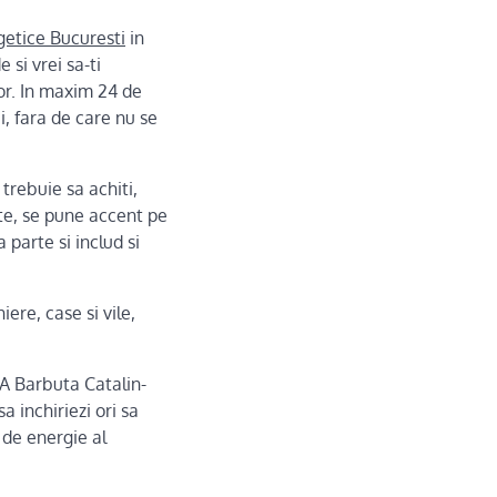
getice Bucuresti
in
 si vrei sa-ti
ior. In maxim 24 de
i, fara de care nu se
trebuie sa achiti,
nte, se pune accent pe
 parte si includ si
iere, case si vile,
FA Barbuta Catalin-
sa inchiriezi ori sa
 de energie al