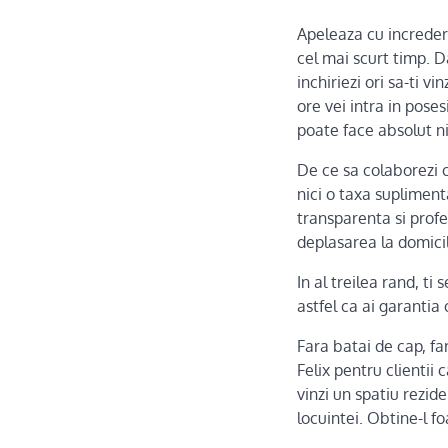
Apeleaza cu increder
cel mai scurt timp. D
inchiriezi ori sa-ti v
ore vei intra in poses
poate face absolut n
De ce sa colaborezi c
nici o taxa supliment
transparenta si profes
deplasarea la domicili
In al treilea rand, ti
astfel ca ai garantia 
Fara batai de cap, fa
Felix pentru clientii 
vinzi un spatiu rezid
locuintei. Obtine-l f