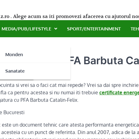
z.ro . Alege acum sa iti promovezi afacerea cu ajutorul no
MEDIA/PUB/LIFESTYLE
SPORT/ENTERTAINMENT
TE
Monden
curesti de la PFA Barbuta Ca
ne
Sanatate
cuinta si vrei sa o faci cat mai repede? Vrei sa dai spre inchiri
 afla ca pentru acestea si nu numai iti trebuie
certificate energ
egatura cu PFA Barbuta Catalin-Felix.
e Bucuresti
ic este un document tehnic care atesta performanta energetica a
 acesteia cu un punct de referinta. Din anul 2007, adica de la