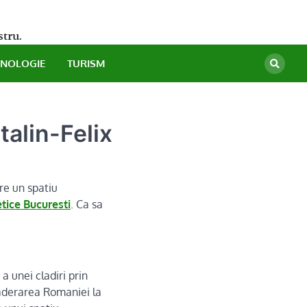
stru.
HNOLOGIE
TURISM
talin-Felix
ere un spatiu
etice Bucuresti
. Ca sa
 unei cladiri prin
 aderarea Romaniei la