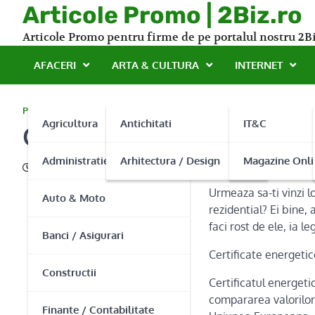
Skip
Articole Promo | 2Biz.ro
to
Articole Promo pentru firme de pe portalul nostru 2Bi
content
AFACERI
ARTA & CULTURA
INTERNET
PROMO
Agricultura
Antichitati
IT&C
Certificate energetice Bu
Administratie Publica
Arhitectura / Design
Magazine Onli
15/07/2015
Urmeaza sa-ti vinzi lo
Auto & Moto
rezidential? Ei bine,
faci rost de ele, ia l
Banci / Asigurari
Certificate energetic
Constructii
Certificatul energet
compararea valorilor
Finante / Contabilitate