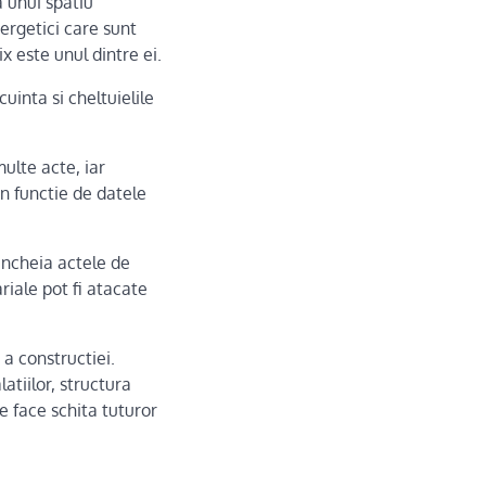
 unui spatiu
nergetici care sunt
x este unul dintre ei.
uinta si cheltuielile
ulte acte, iar
in functie de datele
 incheia actele de
riale pot fi atacate
a constructiei.
atiilor, structura
se face schita tuturor