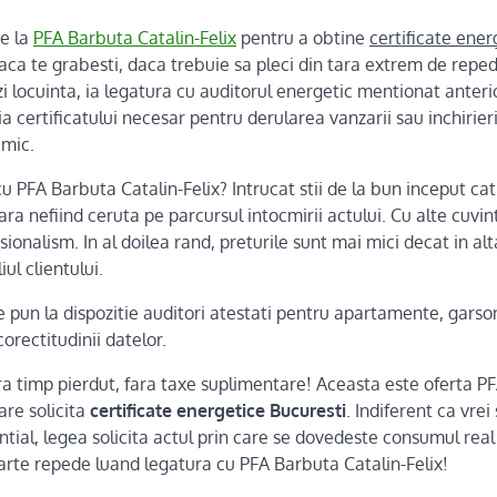
e la
PFA Barbuta Catalin-Felix
pentru a obtine
certificate ener
aca te grabesti, daca trebuie sa pleci din tara extrem de repede
inzi locuinta, ia legatura cu auditorul energetic mentionat anter
ia certificatului necesar pentru derularea vanzarii sau inchirieri
imic.
u PFA Barbuta Catalin-Felix? Intrucat stii de la bun inceput cat 
ara nefiind ceruta pe parcursul intocmirii actului. Cu alte cuvi
ionalism. In al doilea rand, preturile sunt mai mici decat in alta
ul clientului.
 se pun la dispozitie auditori atestati pentru apartamente, garson
corectitudinii datelor.
ra timp pierdut, fara taxe suplimentare! Aceasta este oferta P
care solicita
certificate energetice Bucuresti
. Indiferent ca vrei 
ential, legea solicita actul prin care se dovedeste consumul real
oarte repede luand legatura cu PFA Barbuta Catalin-Felix!