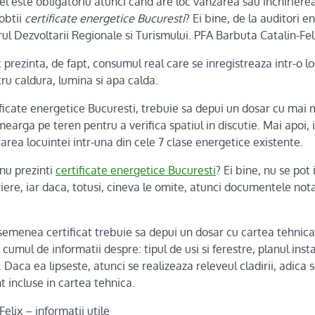
l este obligatoriu atunci cand are loc vanzarea sau inchirierea
obtii
certificate energetice Bucuresti
? Ei bine, de la auditori e
rul Dezvoltarii Regionale si Turismului. PFA Barbuta Catalin-Feli
 prezinta, de fapt, consumul real care se inregistreaza intr-o loc
ru caldura, lumina si apa calda.
ficate energetice Bucuresti, trebuie sa depui un dosar cu mai m
mearga pe teren pentru a verifica spatiul in discutie. Mai apoi, 
rarea locuintei intr-una din cele 7 clase energetice existente.
nu prezinti
certificate energetice Bucuresti
? Ei bine, nu se pot
iere, iar daca, totusi, cineva le omite, atunci documentele nota
semenea certificat trebuie sa depui un dosar cu cartea tehnica 
mul de informatii despre: tipul de usi si ferestre, planul instal
. Daca ea lipseste, atunci se realizeaza releveul cladirii, adica 
 incluse in cartea tehnica.
elix – informatii utile