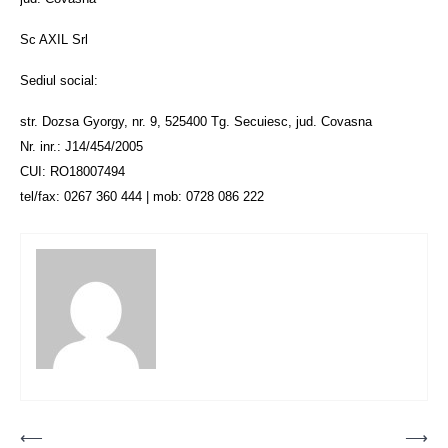
Sc AXIL Srl
Sediul social:
str. Dozsa Gyorgy, nr. 9, 525400 Tg. Secuiesc, jud. Covasna
Nr. inr.: J14/454/2005
CUI: RO18007494
tel/fax: 0267 360 444 | mob: 0728 086 222
Post
⟵
⟶