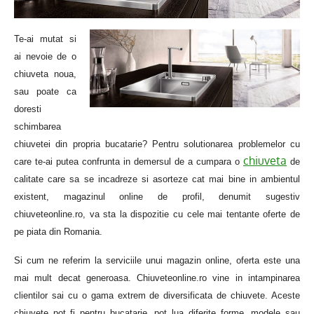
Te-ai mutat si
ai nevoie de o
chiuveta noua,
sau poate ca
doresti
schimbarea
chiuvetei din propria bucatarie? Pentru solutionarea problemelor cu
chiuveta
care te-ai putea confrunta in demersul de a cumpara o
de
calitate care sa se incadreze si asorteze cat mai bine in ambientul
existent, magazinul online de profil, denumit sugestiv
chiuveteonline.ro, va sta la dispozitie cu cele mai tentante oferte de
pe piata din Romania.
Si cum ne referim la serviciile unui magazin online, oferta este una
mai mult decat generoasa. Chiuveteonline.ro vine in intampinarea
clientilor sai cu o gama extrem de diversificata de chiuvete. Aceste
chiuvete pot fi pentru bucatarie, pot lua diferite forme, modele sau