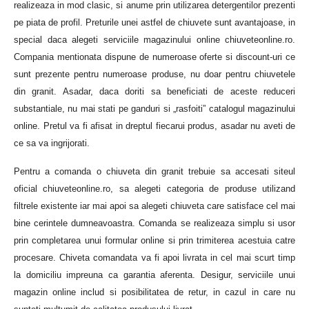
realizeaza in mod clasic, si anume prin utilizarea detergentilor prezenti
pe piata de profil. Preturile unei astfel de chiuvete sunt avantajoase, in
special daca alegeti serviciile magazinului online chiuveteonline.ro.
Compania mentionata dispune de numeroase oferte si discount-uri ce
sunt prezente pentru numeroase produse, nu doar pentru chiuvetele
din granit. Asadar, daca doriti sa beneficiati de aceste reduceri
substantiale, nu mai stati pe ganduri si „rasfoiti” catalogul magazinului
online. Pretul va fi afisat in dreptul fiecarui produs, asadar nu aveti de
ce sa va ingrijorati.
Pentru a comanda o chiuveta din granit trebuie sa accesati siteul
oficial chiuveteonline.ro, sa alegeti categoria de produse utilizand
filtrele existente iar mai apoi sa alegeti chiuveta care satisface cel mai
bine cerintele dumneavoastra. Comanda se realizeaza simplu si usor
prin completarea unui formular online si prin trimiterea acestuia catre
procesare. Chiveta comandata va fi apoi livrata in cel mai scurt timp
la domiciliu impreuna ca garantia aferenta. Desigur, serviciile unui
magazin online includ si posibilitatea de retur, in cazul in care nu