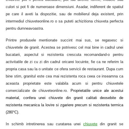
culori si pot fi de numeroase dimensiuni. Asadar, indiferent de spatiul
pe care il aveti la dispozitie, sau de mobilierul deja existent, prin
intermediul chiuveteonline.ro o sa puteti achizitiona chiuveta perfecta
pentru dumneavoastra.
Printre produsele mentionate succint mai sus, se regasesc si
chiuvetele de granit. Acestea se potrivesc cel mai bine in cadrul unei
bucatarii, aspectul si rezistenta crescuta recomandand-o pentru
activitatile de zi cu zi din cadrul oricarei locuinte, fie ca ne referim la
propria casa sau la o unitate ce ofera servicii de restaurant. Dupa cum
bine stim, granitul este cea mai rezistenta roca ceea ce inseamna ca
aceasta proprietate este valabila acum si pentru chiuvetele
comercializate de chiuveteonline.ro.
Proprietatile unice ale acestui
material, confera unei chiuvete din granit calitati deosebite de
rezistenta mecanica la lovire si zgariere precum si rezistenta termica
(280°C).
In schimb intretinerea sau curatarea unei
chiuvete
din granit se