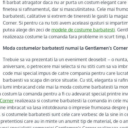
fi barbat atragator daca nu ar purta un costum elegant care s
finetea si rafinamentul, dar si masculinitatea. Cele mai fru
barbatesti, calitative si extrem de tineresti le gasiti la mag
Corner. Si pentru ca nu toti avem aceleasi gusturi si impartim 
putea alege din zeci de
modele de costume barbatesti
. Gent
realizeaza costume la comanda fara probleme in scurt timp, l
Moda costumelor barbatesti numai la Gentlemen’s Corner
Trebuie sa va prezentati la un eveniment deosebit – o nunta,
aniversare, o petrecere mai selecta si nu stiti cum sa va imbr
code mai special impus de catre compania pentru care lucra
barbaesti va scapa din orice situatie. Cu stil, eleganta si raf
egii lumi imbracand cele mai la moda costume barbatesti la mo
un costum la comanda pentru a fi cu adevarat special printre in
Corner
realizeaza si costume barbatesti la comanda in cele m
bine imbracat va lasa intotdeauna o impresie frumoasa despre 
e, si costumele barbatesti sunt cele care vorbesc de la sine in ce
 pretentiosi care au in minte un anumit tip de material, de o 