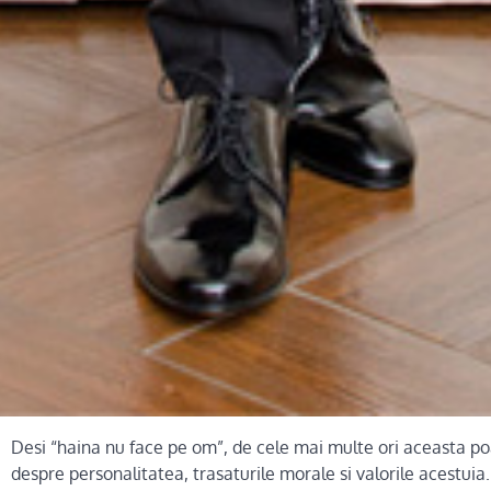
Desi “haina nu face pe om”, de cele mai multe ori aceasta p
despre personalitatea, trasaturile morale si valorile acestui