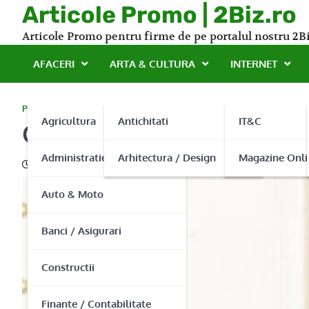
Skip
Articole Promo | 2Biz.ro
to
Articole Promo pentru firme de pe portalul nostru 2Bi
content
AFACERI
ARTA & CULTURA
INTERNET
PROMO
Agricultura
Antichitati
IT&C
Costume barbatesti fara 
Administratie Publica
Arhitectura / Design
Magazine Onli
10/06/2015
Auto & Moto
Banci / Asigurari
Constructii
Finante / Contabilitate