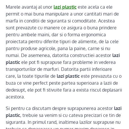
Marele avantaj al unor
lazi plastic
este acela ca ele
permit o mai buna manipulare a unor cantitati mari de
marfa in conditii de siguranta si comoditate. Acestea
sunt prevazute cu manere ce asigura o buna prindere
pentru ambele maini, dar si o forma ergonomica
proiectata pentru diferite tipuri de alimente, de la cele
pantru produse agricole, pana la paine, carne si nu
numai. De asemenea, datorita constructiei acestor
lazi
plastic
ele pot fi suprapuse fara probleme in vederea
transporturilor de marfuri. Datorita partii inferioare
care, la toate tipurile de
lazi plastic
este prevazuta cu o
buza ce vine perfect peste partea superioara a lazii de
dedesupt, ele pot fi stivuite fara a exista riscul deplasarii
acestora.
Si pentru ca discutam despre suprapunerea acestor
lazi
plastic
, trebuie sa venim si cu cateva precizari ce tin de
siguranta. In primul rand, inaltimea lazilor suprapuse nu
trebuie sa depaseasca un numar maxim deoarece in