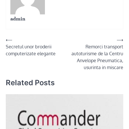
admin
Post
⟵
⟶
Secretul unor broderii
Remorci transport
navigation
computerizate elegante
autoturisme de la Centru
Anvelope Pneumatica,
usurinta in miscare
Related Posts