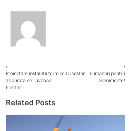
Post
⟵
⟶
Proiectare instalatii termice
Dragstar – Lumanari pentru
navigation
asigurata de Lavobad
evenimente!
Electric
Related Posts