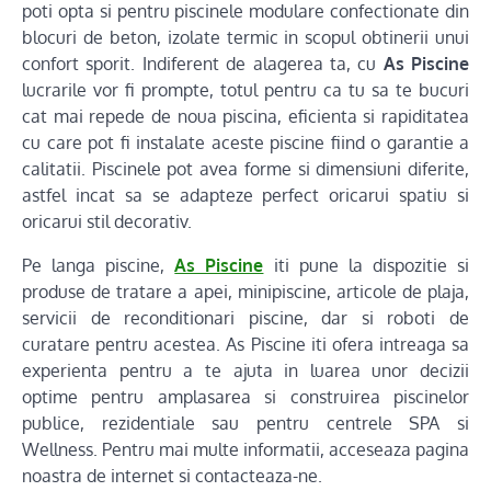
poti opta si pentru piscinele modulare confectionate din
blocuri de beton, izolate termic in scopul obtinerii unui
confort sporit. Indiferent de alagerea ta, cu
As Piscine
lucrarile vor fi prompte, totul pentru ca tu sa te bucuri
cat mai repede de noua piscina, eficienta si rapiditatea
cu care pot fi instalate aceste piscine fiind o garantie a
calitatii. Piscinele pot avea forme si dimensiuni diferite,
astfel incat sa se adapteze perfect oricarui spatiu si
oricarui stil decorativ.
Pe langa piscine,
As Piscine
iti pune la dispozitie si
produse de tratare a apei, minipiscine, articole de plaja,
servicii de reconditionari piscine, dar si roboti de
curatare pentru acestea. As Piscine iti ofera intreaga sa
experienta pentru a te ajuta in luarea unor decizii
optime pentru amplasarea si construirea piscinelor
publice, rezidentiale sau pentru centrele SPA si
Wellness. Pentru mai multe informatii, acceseaza pagina
noastra de internet si contacteaza-ne.