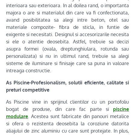
interioara sau exterioara. In al doilea rand, o importanta
majora o are si materialul din care va fi confectionata,
avand posibilitatea sa alegi intre beton, otel sau
materiale compozite- fibra de sticla, in funtie de
exigente si necesitati. Designul si accesorizarile necesita
si ele o atentie deosebita. Astfel, trebuie sa decizi
asupra formei (ovala, dreptunghiulara, rotunda sau
personalizata) si nu in ultimul rand, trebuie sa alegi
sisteme de iluminare si finisaje care sa puna in valoare
intreaga constructie.
As Piscine-Profesionalism, solutii eficiente, calitate si
preturi competitive
As Piscine vine in sprijinul clientilor cu un portofoliu
bogat de produse, din care fac parte si
piscine
modulare
. Acestea sunt fabricate din panouri metalice
si ofera o rezistenta deosebita la coroziune datorita
aliajului de zinc aluminiu cu care sunt protejate. In plus,