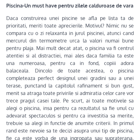
Piscina-Un must have pentru zilele calduroase de vara
Daca construirea unei piscine se afla pe lista ta de
prioritati, meriti toate aprecierile. Motivul? Nimic nu se
compara cu o zi relaxanta in jurul piscinei, atunci cand
mercurul din termometre urca la valori numai bune
pentru plaja. Mai mult decat atat, o piscina va fi centrul
atentiei si al distractiei, mai ales daca familia ta este
una numeroasa, pentru ca in fond, copiii adora
balaceala. Dincolo de toate acestea, o piscina
completeaza perfect designul unei gradini sau a unei
terase, punctand la capitolul rafinament si bun gust,
menit sa atraga toate privirile si admiratia celor care vor
trece pragul casei tale. Pe scurt, ai toate motivele sa
alegi o piscina, insa pentru ca rezultatul sa fie unul cu
adevarat spectaculos si pentru ca investitia sa merite,
trebuie sa alegi in functie de anumite criterii. In primul
rand este nevoie sa te decizi asupra unui tip de piscina,
fie ca este vorba de una ingropata sau supraterana,