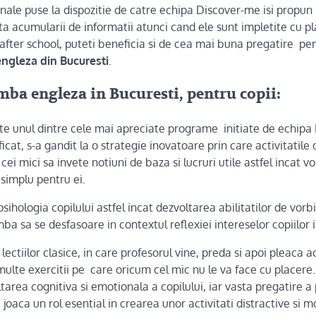
ale puse la dispozitie de catre echipa Discover-me isi propun 
ta acumularii de informatii atunci cand ele sunt impletite cu pl
 after school, puteti beneficia si de cea mai buna pregatire p
ngleza din Bucuresti
.
ba engleza in Bucuresti, pentru copii:
te unul dintre cele mai apreciate programe initiate de echipa
icat, s-a gandit la o strategie inovatoare prin care activitatile
cei mici sa invete notiuni de baza si lucruri utile astfel incat v
 simplu pentru ei.
ihologia copilului astfel incat dezvoltarea abilitatilor de vorbi
imba sa se desfasoare in contextul reflexiei intereselor copiilor 
 lectiilor clasice, in care profesorul vine, preda si apoi pleaca 
ulte exercitii pe care oricum cel mic nu le va face cu placere
area cognitiva si emotionala a copilului, iar vasta pregatire a 
joaca un rol esential in crearea unor activitati distractive si m