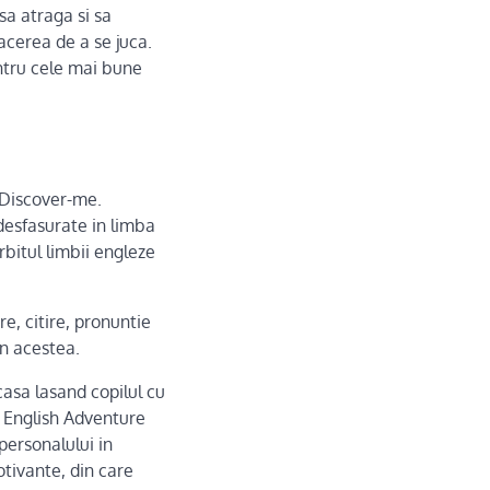
sa atraga si sa
acerea de a se juca.
entru cele mai bune
 Discover-me.
 desfasurate in limba
orbitul limbii engleze
re, citire, pronuntie
in acestea.
acasa lasand copilul cu
. English Adventure
personalului in
otivante, din care