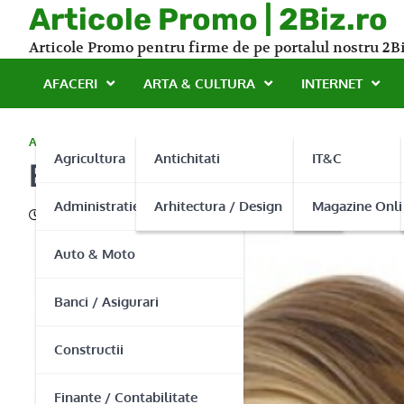
Skip
Articole Promo | 2Biz.ro
to
Articole Promo pentru firme de pe portalul nostru 2Bi
content
AFACERI
ARTA & CULTURA
INTERNET
ARTA&CULTURA
Agricultura
Antichitati
IT&C
Examene de limba engleza
Administratie Publica
Arhitectura / Design
Magazine Onli
27/07/2015
Auto & Moto
Banci / Asigurari
Constructii
Finante / Contabilitate