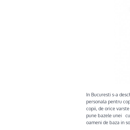
In Bucuresti s-a des
personala pentru copi
copii, de orice varst
pune bazele unei cultu
oameni de baza in soc