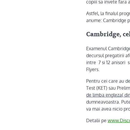
copiii sa invete fara
Astfel, la finalul pr
anume: Cambridge pe
Cambridge, cel
Examenul Cambridge se
decursul pregatirii 
intre 7 si 12 anisori 
Flyers.
Pentru cei care au d
Test (KET) sau Preli
de limba engleza( di
dumneavoastra. Putet
va mai avea nicio pro
Detalii pe
www.Disco