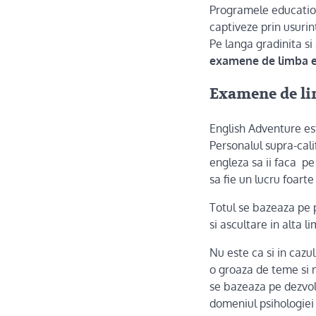
Programele education
captiveze prin usurin
Pe langa gradinita si
examene de limba e
Examene de lim
English Adventure es
Personalul supra-calif
engleza sa ii faca pe 
sa fie un lucru foarte
Totul se bazeaza pe ps
si ascultare in alta l
Nu este ca si in cazul
o groaza de teme si m
se bazeaza pe dezvolt
domeniul psihologiei 