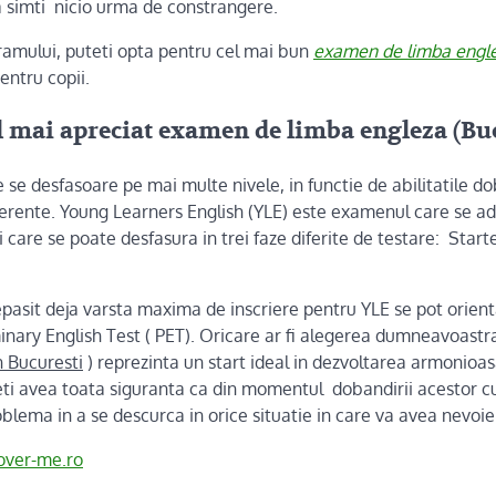
 a simti nicio urma de constrangere.
ogramului, puteti opta pentru cel mai bun
examen de limba engle
ntru copii.
 mai apreciat examen de limba engleza (Buc
 desfasoare pe mai multe nivele, in functie de abilitatile dob
aferente. Young Learners English (YLE) este examenul care se ad
si care se poate desfasura in trei faze diferite de testare: Star
epasit deja varsta maxima de inscriere pentru YLE se pot orien
minary English Test ( PET). Oricare ar fi alegerea dumneavoastr
n Bucuresti
) reprezinta un start ideal in dezvoltarea armonioas
i avea toata siguranta ca din momentul dobandirii acestor cun
blema in a se descurca in orice situatie in care va avea nevoi
ver-me.ro