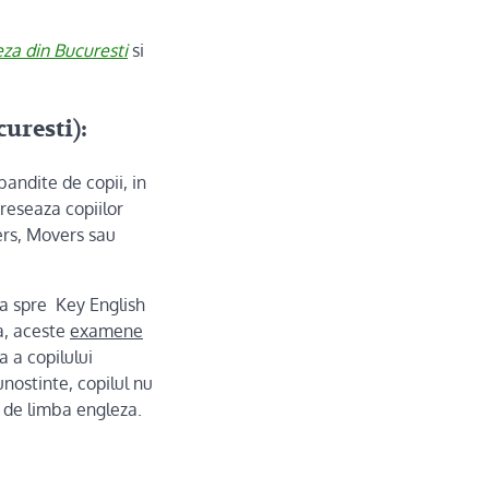
za din Bucuresti
si
uresti):
andite de copii, in
reseaza copiilor
ters, Movers sau
ta spre Key English
a, aceste
examene
a a copilului
ostinte, copilul nu
e de limba engleza.