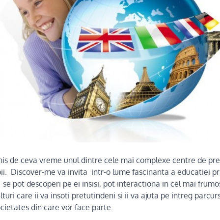
chis de ceva vreme unul dintre cele mai complexe centre de pre
i. Discover-me va invita intr-o lume fascinanta a educatiei pri
e se pot descoperi pe ei insisi, pot interactiona in cel mai frum
ri care ii va insoti pretutindeni si ii va ajuta pe intreg parcurs
ietates din care vor face parte.